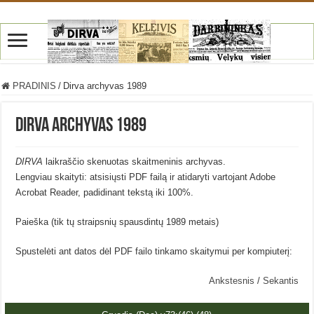
PRADINIS
/
Dirva archyvas 1989
Dirva archyvas 1989
DIRVA
laikraščio skenuotas skaitmeninis archyvas.
Lengviau skaityti: atsisiųsti PDF failą ir atidaryti vartojant Adobe
Acrobat Reader, padidinant tekstą iki 100%.
Paieška (tik tų straipsnių spausdintų 1989 metais)
Spustelėti ant datos dėl PDF failo tinkamo skaitymui per kompiuterį:
Ankstesnis
/
Sekantis