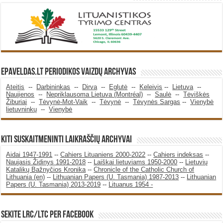
Epaveldas.LT periodikos vaizdų archyvas
Ateitis
--
Darbininkas
--
Dirva
--
Eglutė
--
Keleivis
--
Lietuva
--
Naujienos
--
Nepriklausoma Lietuva (Montréal)
--
Saulė
--
Tėviškės
Žiburiai
--
Tėvynė-Mot-Vaik
--
Tėvynė
--
Tėvynės Sargas
--
Vienybė
lietuvninkų
--
Vienybė
KITI SUSKAITMENINTI LAIKRAŠČIŲ ARCHYVAI
Aidai 1947-1991
--
Cahiers Lituaniens 2000-2022
--
Cahiers indeksas
--
Naujasis Židinys 1991-2018
--
Laiškai lietuviams 1950-2000
--
Lietuvių
Katalikų Bažnyčios Kronika
--
Chronicle of the Catholic Church of
Lithuania (en)
--
Lithuanian Papers (U. Tasmania) 1987-2013
--
Lithuanian
Papers (U. Tasmania) 2013-2019
--
Lituanus 1954 -
SEKITE LRC/LTC PER FACEBOOK