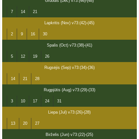
Gruodis (Dec) v73:(46)-(48)
7
14
21
Lapkritis (Nov) v73:(42)-(45)
2
9
16
30
Spalis (Oct) v73:(38)-(41)
5
12
19
26
Rugsėjis (Sep) v73:(34)-(36)
14
21
28
Rugpjūtis (Aug) v73:(29)-(33)
3
10
17
24
31
Liepa (Jul) v73:(26)-(28)
13
20
27
Birželis (Jun) v73:(22)-(25)