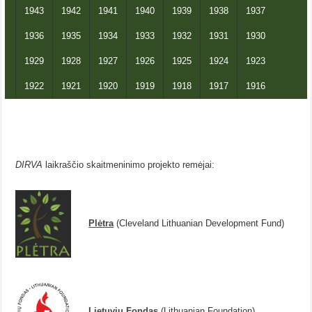
1943
1942
1941
1940
1939
1938
1937
1936
1935
1934
1933
1932
1931
1930
1929
1928
1927
1926
1925
1924
1923
1922
1921
1920
1919
1918
1917
1916
DIRVA
laikraščio skaitmeninimo projekto remėjai:
Plėtra
(Cleveland Lithuanian Development Fund)
Lietuviu Fondas
(Lithuanian Foundation)