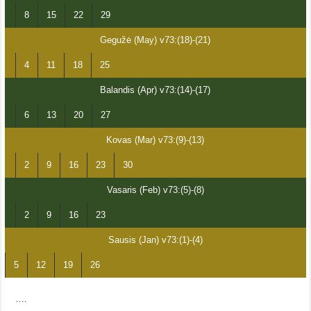
8
15
22
29
Gegužė (May) v73:(18)-(21)
4
11
18
25
Balandis (Apr) v73:(14)-(17)
6
13
20
27
Kovas (Mar) v73:(9)-(13)
2
9
16
23
30
Vasaris (Feb) v73:(5)-(8)
2
9
16
23
Sausis (Jan) v73:(1)-(4)
5
12
19
26
….