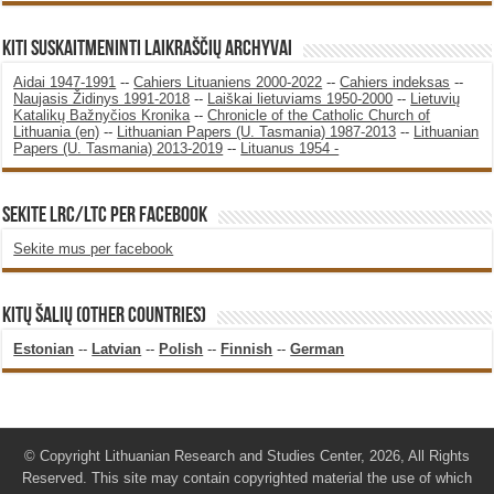
KITI SUSKAITMENINTI LAIKRAŠČIŲ ARCHYVAI
Aidai 1947-1991
--
Cahiers Lituaniens 2000-2022
--
Cahiers indeksas
--
Naujasis Židinys 1991-2018
--
Laiškai lietuviams 1950-2000
--
Lietuvių
Katalikų Bažnyčios Kronika
--
Chronicle of the Catholic Church of
Lithuania (en)
--
Lithuanian Papers (U. Tasmania) 1987-2013
--
Lithuanian
Papers (U. Tasmania) 2013-2019
--
Lituanus 1954 -
SEKITE LRC/LTC PER FACEBOOK
Sekite mus per facebook
KITŲ ŠALIŲ (OTHER COUNTRIES)
Estonian
--
Latvian
--
Polish
--
Finnish
--
German
© Copyright Lithuanian Research and Studies Center, 2026, All Rights
Reserved. This site may contain copyrighted material the use of which