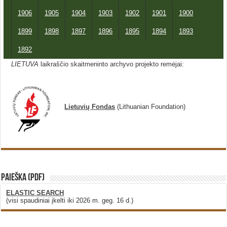
1906
1905
1904
1903
1902
1901
1900
1899
1898
1897
1896
1895
1894
1893
1892
LIETUVA
laikraščio skaitmeninto archyvo projekto remėjai:
Lietuvių Fondas
(Lithuanian Foundation)
PAIEŠKA (PDF)
ELASTIC SEARCH
(visi spaudiniai įkelti iki 2026 m. geg. 16 d.)