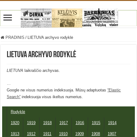
PRADINIS
/
LIETUVA archyvo rodyklė
LIETUVA archyvo rodyklė
LIETUVA
laikraščio archyvas.
…
Google ne visus numerius indeksuoja. Mūsų adaptuotas
“Elastic
Search”
indeksuoja visus ikeltus numerius.
Rodyklė
1920
1919
1918
1917
1916
1915
1914
1913
1912
1911
1910
1909
1908
1907