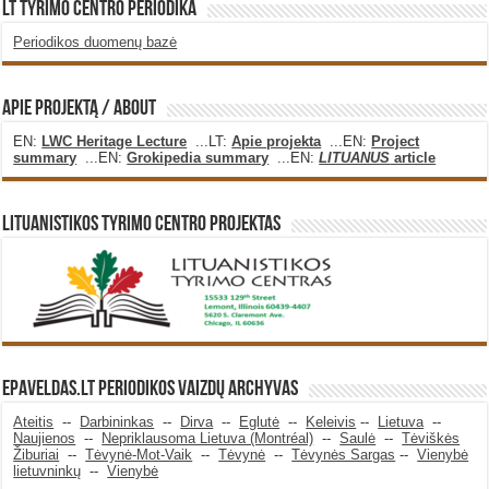
LT Tyrimo Centro Periodika
Periodikos duomenų bazė
Apie projektą / About
EN:
LWC Heritage Lecture
...LT:
Apie projekta
...EN:
Project
summary
...EN:
Grokipedia summary
...EN:
LITUANUS
article
Lituanistikos Tyrimo Centro Projektas
Epaveldas.LT periodikos vaizdų archyvas
Ateitis
--
Darbininkas
--
Dirva
--
Eglutė
--
Keleivis
--
Lietuva
--
Naujienos
--
Nepriklausoma Lietuva (Montréal)
--
Saulė
--
Tėviškės
Žiburiai
--
Tėvynė-Mot-Vaik
--
Tėvynė
--
Tėvynės Sargas
--
Vienybė
lietuvninkų
--
Vienybė