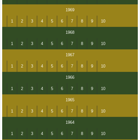
1969
1
2
3
4
5
6
7
8
9
10
1968
1
2
3
4
5
6
7
8
9
10
1967
1
2
3
4
5
6
7
8
9
10
1966
1
2
3
4
5
6
7
8
9
10
1965
1
2
3
4
5
6
7
8
9
10
1964
1
2
3
4
5
6
7
8
9
10