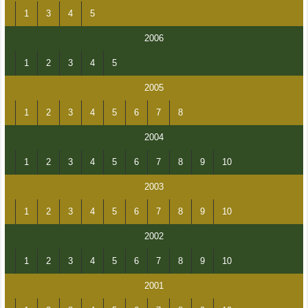
1
3
4
5
2006
1
2
3
4
5
2005
1
2
3
4
5
6
7
8
2004
1
2
3
4
5
6
7
8
9
10
2003
1
2
3
4
5
6
7
8
9
10
2002
1
2
3
4
5
6
7
8
9
10
2001