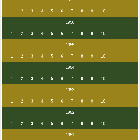
1
2
3
4
5
6
7
8
9
10
1956
1
2
3
4
5
6
7
8
9
10
1955
1
2
3
4
5
6
7
8
9
10
1954
1
2
3
4
5
6
7
8
9
10
1953
1
2
3
4
5
6
7
8
9
10
1952
1
2
3
4
5
6
7
8
9
10
1951