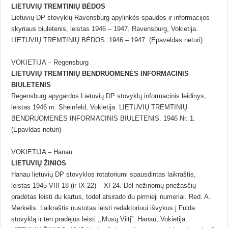
LIETUVIŲ TREMTINIŲ BĖDOS
Lietuvių DP stovyklų Ravensburg apylinkės spaudos ir informacijos
skyriaus biuletenis, leistas 1946 – 1947. Ravensburg, Vokietija.
LIETUVIŲ TREMTINIŲ BĖDOS. 1946 – 1947. (Epaveldas neturi)
VOKIETIJA – Regensburg
LIETUVIŲ TREMTINIŲ BENDRUOMENĖS INFORMACINIS
BIULETENIS
Regensburg apygardos Lietuvių DP stovyklų informacinis leidinys,
leistas 1946 m. Sheinfeld, Vokietija. LIETUVIŲ TREMTINIŲ
BENDRUOMENĖS INFORMACINIS BIULETENIS. 1946 Nr. 1.
(Epavldas neturi)
VOKIETIJA – Hanau
LIETUVIŲ ŽINIOS
Hanau lietuvių DP stovyklos rotatoriumi spausdintas laikraštis,
leistas 1945 VIII 18 (ir IX 22) – XI 24. Dėl nežinomų priežasčių
pradėtas leisti du kartus, todėl atsirado du pirmieji numeriai. Red. A.
Merkelis. Laikraštis nustotas leisti redaktoriuui išvykus į Fulda
stovyklą ir ten pradėjus leisti ,,Mūsų Viltį”. Hanau, Vokietija.