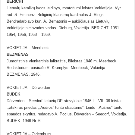
BERICHT
Lietuvių katalikų lygos leidinys, rotatoriumi leistas Vokietijoje. Vyr.
red. S. Eminenz. Religinių klausimų kardinolas J. Rings.
Bendradarbiavo kun. A. Bernatonis – aukščiausias Lietuvių
Vokietijoje sielovados vadas. Dieburg, Vokietija. BERICHT. 1951 –
1954, 1956, 1958 – 1959.
VOKIETIJA – Meerbeck
BEZMĖNAS
Jumoristinis vienkartinis laikraštis, išleistas 1946 m. Meerbeck.
Redaktoriumi pasirašo R. Krumplys. Meerbeck, Vokietija.
BEZMĖNAS. 1946.
VOKIETIJA – Dörwerden
BUDĖK
Dörverden – Seedorf lietuvių DP stovykloje 1946 I – VIII 06 leistas
,,atskiras priedas ,,Aušros” tunto skautams”. Leido ,,Aušros” tunto
spaudos skyrius, redagavo A. Pocius. Döverden – Seedorf, Vokietija.
BUDĖK. 1946 Nr. 6.
VOKIETIJA – Oldernburg