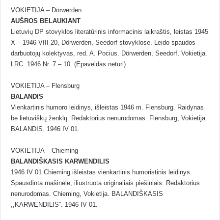
VOKIETIJA – Dörwerden
AUŠROS BELAUKIANT
Lietuvių DP stovyklos literatūrinis informacinis laikraštis, leistas 1945
X – 1946 VIII 20, Dörwerden, Seedorf stovyklose. Leido spaudos
darbuotojų kolektyvas, red. A. Pocius. Dörwerden, Seedorf, Vokietija.
LRC: 1946 Nr. 7 – 10. (Epaveldas neturi)
VOKIETIJA – Flensburg
BALANDIS
Vienkartinis humoro leidinys, išleistas 1946 m. Flensburg. Raidynas
be lietuviškų ženklų. Redaktorius nenurodomas. Flensburg, Vokietija.
BALANDIS. 1946 IV 01.
VOKIETIJA – Chieming
BALANDIŠKASIS KARWENDILIS
1946 IV 01 Chieming išleistas vienkartinis humoristinis leidinys.
Spausdinta mašinėle, iliustruota originaliais piešiniais. Redaktorius
nenurodomas. Chieming, Vokietija. BALANDIŠKASIS
,,KARWENDILIS”. 1946 IV 01.