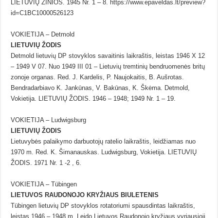
LIETUVIŲ ŽINIOS. 1945 Nr. 1 – 8. https://www.epaveldas.lt/preview?
id=C1BC10000526123
VOKIETIJA – Detmold
LIETUVIŲ ŽODIS
Detmold lietuvių DP stovyklos savaitinis laikraštis, leistas 1946 X 12
– 1949 V 07. Nuo 1949 III 01 – Lietuvių tremtinių bendruomenės britų
zonoje organas. Red. J. Kardelis, P. Naujokaitis, B. Aušrotas.
Bendradarbiavo K. Jankūnas, V. Bakūnas, K. Škėma. Detmold,
Vokietija. LIETUVIŲ ŽODIS. 1946 – 1948; 1949 Nr. 1 – 19.
VOKIETIJA – Ludwigsburg
LIETUVIŲ ŽODIS
Lietuvybės palaikymo darbuotojų ratelio laikraštis, leidžiamas nuo
1970 m. Red. K. Šimanauskas. Ludwigsburg, Vokietija. LIETUVIŲ
ŽODIS. 1971 Nr. 1 -2 , 6.
VOKIETIJA – Tübingen
LIETUVOS RAUDONOJO KRYŽIAUS BIULETENIS
Tübingen lietuvių DP stovyklos rotatoriumi spausdintas laikraštis,
leistas 1946 – 1948 m. Leido Lietuvos Raudonojo kryžiaus vyriausioji