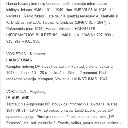
Hanau lietuvių tremtinių bendruomenės komiteto informacinis
leidinys, leistas 1946 III 01 – 1949. Nuo 1945 VII 03 iki 1946 III 1
vadintas ,,Radio žinios”. Įsteigė ir iš pradžių redagavo A. Merkelis ir
K. Bridžius, vėliau A. Tarulis, K. Bridžius (1946 V 01 – 1947), J.
Pušneraitis (nuo 1948). Hanau, Vokietija. HANAU LTB
INFORMACIJOS BIULETENIS. 1946 III – V; 1948 Nr. 797, 890 –
915, 917 – 931, 933.
VOKIETIJA – Kempten
Į AUKŠTUMAS
Kempten lietuvių DP stovyklos ateitininkų studijų dienų, vykusių
1947 m. liepos 10 – 20 d., laikraštis. Išleisti 2 numeriai. Red.
redakcinė kolegija. Kempten, Vokietija. Į AUKŠTUMAS. 1947.
VOKIETIJA – Augsburg
IM AUSLAND
Tarptautinis Augsburgo DP stovyklos informacinis laikraštis, leistas
1947 VII 01 – 1948 VI 19 vokiečių kalba. Leido Licencijuotos DP
spaudos sąjunga. Pirmojo numerio, išleisto kaip priedas prie ,,DP
Express”, ats. red. pasirašė J. Swede, vėliau, gavus atskirą leidimą –