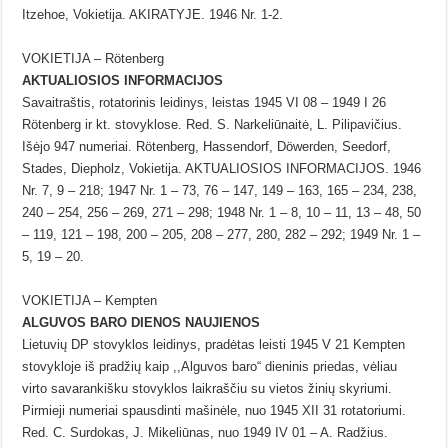
Itzehoe, Vokietija. AKIRATYJE. 1946 Nr. 1-2.
VOKIETIJA – Rötenberg
AKTUALIOSIOS INFORMACIJOS
Savaitraštis, rotatorinis leidinys, leistas 1945 VI 08 – 1949 I 26
Rötenberg ir kt. stovyklose. Red. S. Narkeliūnaitė, L. Pilipavičius.
Išėjo 947 numeriai. Rötenberg, Hassendorf, Döwerden, Seedorf,
Stades, Diepholz, Vokietija. AKTUALIOSIOS INFORMACIJOS. 1946
Nr. 7, 9 – 218; 1947 Nr. 1 – 73, 76 – 147, 149 – 163, 165 – 234, 238,
240 – 254, 256 – 269, 271 – 298; 1948 Nr. 1 – 8, 10 – 11, 13 – 48, 50
– 119, 121 – 198, 200 – 205, 208 – 277, 280, 282 – 292; 1949 Nr. 1 –
5, 19 – 20.
VOKIETIJA – Kempten
ALGUVOS BARO DIENOS NAUJIENOS
Lietuvių DP stovyklos leidinys, pradėtas leisti 1945 V 21 Kempten
stovykloje iš pradžių kaip ,,Alguvos baro“ dieninis priedas, vėliau
virto savarankišku stovyklos laikraščiu su vietos žinių skyriumi.
Pirmieji numeriai spausdinti mašinėle, nuo 1945 XII 31 rotatoriumi.
Red. C. Surdokas, J. Mikeliūnas, nuo 1949 IV 01 – A. Radžius.