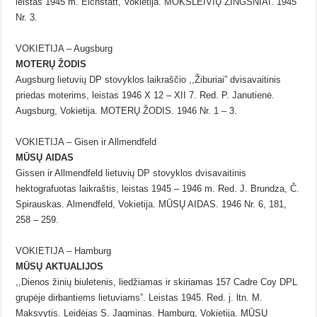
leistas 1945 m. Eichstätt, Vokietija. MOKSLEIVIŲ ŽINGSNIAI. 1945
Nr. 3.
VOKIETIJA – Augsburg
MOTERŲ ŽODIS
Augsburg lietuvių DP stovyklos laikraščio ,,Žiburiai” dvisavaitinis
priedas moterims, leistas 1946 X 12 – XII 7. Red. P. Janutienė.
Augsburg, Vokietija. MOTERŲ ŽODIS. 1946 Nr. 1 – 3.
VOKIETIJA – Gisen ir Allmendfeld
MŪSŲ AIDAS
Gissen ir Allmendfeld lietuvių DP stovyklos dvisavaitinis
hektografuotas laikraštis, leistas 1945 – 1946 m. Red. J. Brundza, Č.
Spirauskas. Almendfeld, Vokietija. MŪSŲ AIDAS. 1946 Nr. 6, 181,
258 – 259.
VOKIETIJA – Hamburg
MŪSŲ AKTUALIJOS
,,Dienos žinių biuletenis, liedžiamas ir skiriamas 157 Cadre Coy DPL
grupėje dirbantiems lietuviams”. Leistas 1945. Red. j. ltn. M.
Maksvytis. Leidėjas S. Jagminas. Hamburg, Vokietija. MŪSŲ