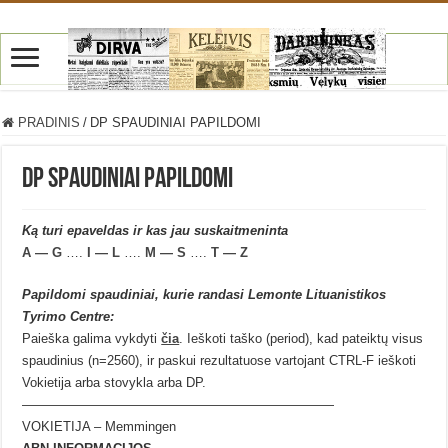
PRADINIS
/
DP SPAUDINIAI PAPILDOMI
DP SPAUDINIAI PAPILDOMI
Ką turi epaveldas ir kas jau suskaitmeninta
A — G
….
I — L
….
M — S
….
T — Z
Papildomi spaudiniai, kurie randasi Lemonte Lituanistikos
Tyrimo Centre:
Paieška galima vykdyti
čia
. Ieškoti taško (period), kad pateiktų visus
spaudinius (n=2560), ir paskui rezultatuose vartojant CTRL-F ieškoti
Vokietija arba stovykla arba DP.
————————————————————————
VOKIETIJA – Memmingen