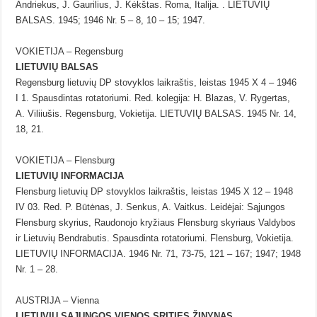
Andriekus, J. Gaurilius, J. Kėkštas. Roma, Italija. . LIETUVIŲ
BALSAS. 1945; 1946 Nr. 5 – 8, 10 – 15; 1947.
VOKIETIJA – Regensburg
LIETUVIŲ BALSAS
Regensburg lietuvių DP stovyklos laikraštis, leistas 1945 X 4 – 1946
I 1. Spausdintas rotatoriumi. Red. kolegija: H. Blazas, V. Rygertas,
A. Viliiušis. Regensburg, Vokietija. LIETUVIŲ BALSAS. 1945 Nr. 14,
18, 21.
VOKIETIJA – Flensburg
LIETUVIŲ INFORMACIJA
Flensburg lietuvių DP stovyklos laikraštis, leistas 1945 X 12 – 1948
IV 03. Red. P. Būtėnas, J. Senkus, A. Vaitkus. Leidėjai: Sąjungos
Flensburg skyrius, Raudonojo kryžiaus Flensburg skyriaus Valdybos
ir Lietuvių Bendrabutis. Spausdinta rotatoriumi. Flensburg, Vokietija.
LIETUVIŲ INFORMACIJA. 1946 Nr. 71, 73-75, 121 – 167; 1947; 1948
Nr. 1 – 28.
AUSTRIJA – Vienna
LIETUVIŲ SĄJUNGOS VIENOS SRITIES ŽINYNAS