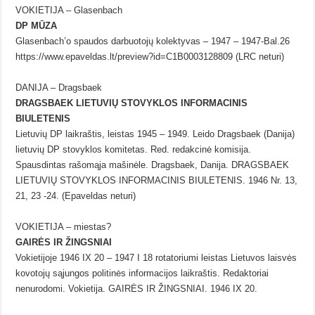
VOKIETIJA – Glasenbach
DP MŪZA
Glasenbach’o spaudos darbuotojų kolektyvas – 1947 – 1947-Bal.26
https://www.epaveldas.lt/preview?id=C1B0003128809 (LRC neturi)
DANIJA – Dragsbaek
DRAGSBAEK LIETUVIŲ STOVYKLOS INFORMACINIS
BIULETENIS
Lietuvių DP laikraštis, leistas 1945 – 1949. Leido Dragsbaek (Danija)
lietuvių DP stovyklos komitetas. Red. redakcinė komisija.
Spausdintas rašomąja mašinėle. Dragsbaek, Danija. DRAGSBAEK
LIETUVIŲ STOVYKLOS INFORMACINIS BIULETENIS. 1946 Nr. 13,
21, 23 -24. (Epaveldas neturi)
VOKIETIJA – miestas?
GAIRĖS IR ŽINGSNIAI
Vokietijoje 1946 IX 20 – 1947 I 18 rotatoriumi leistas Lietuvos laisvės
kovotojų sąjungos politinės informacijos laikraštis. Redaktoriai
nenurodomi. Vokietija. GAIRĖS IR ŽINGSNIAI. 1946 IX 20.