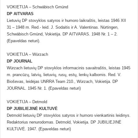
VOKIETIJA – Schwäbisch Gmünd
DP AITVARAS
Lietuvių DP stovyklos satyros ir humoro laikraštis, leistas 1946 XII
31 – 1948 m. Red.- leid. J. Sodaitis ir A. Valentinas. Nürtingen,
Schwäbisch Gmünd, Vokietija. DP AITVARAS. 1948 Nr. 1 – 2.
(Epaveldas neturi).
VOKIETIJA – Würzach
DP JOURNAL
Würzach lietuvių DP stovyklos informacinis savaitraštis, leistas 1945
m. prancūzų, latvių, lietuvių, rusų, estų, lenkų kalbomis. Red. V.
Bioševas, leidėjas UNRRA Team 210., Würzach, Vokietija. DP
JOURNAL. 1945 Nr. 1. (Epaveldas neturi)
VOKIETIJA – Detmold
DP JUBILIEJINĖ KULTUVĖ
Detmold lietuvių DP stovyklos satyros ir humoro vienkartinis leidinys.
Redaktorius nenurodomas. Detmold, Vokietija. DP JUBILIEJINĖ
KULTUVĖ. 1947. (Epaveldas neturi)