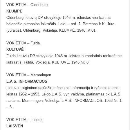
VOKIETIJA – Oldenburg
KLUMPĖ
Oldenburg lietuvių DP stovykloje 1946 m. išleistas vienkartinis
balandžio pirmosios laikraštis. Leid. – red. J. Petrėnas ir K. Jūra
(Jūraitis). Oldenburg, Vokietija. KLUMPĖ. 1946 IV 01.
VOKIETIJA – Fulda
KULTUVĖ
Fulda lietuvių DP stovykloje 1946 m. leistas humoristinis rankraštinis
laikraštis. Fulda, Vokietija. KULTUVĖ. 1946 Nr. 8
VOKIETIJA – Memmingen
L.A.S. INFORMACIJOS
Lietuvos atgimimo sąjūdžio mėnesinis informacijų ir ryšio biuletenis,
leistas 1952 – 1953. Leido L.A.S. vyr. valdyba, platinamas tik L.A.S.
nariams. Memmingen, Vokietija. L.A.S. INFORMACIJOS. 1953 Nr. 1
– 6.
VOKIETIJA – Lübeck
LAISVĖN