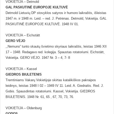
VOKIETIJA – Detmold
GAL PASKUTINĖ EUROPOJE KULTUVĖ
Detmold Lietuvių DP stovyklos satyros ir humoro laikraštis, išleistas
1947 m. ir 1948 m. Leid. – red. J. Petrėnas. Detmold, Vokietija. GAL
PASKUTINĖ EUROPOJE KULTUVĖ. 1948 IV 01.
VOKIETIJA – Eichstätt
GERO VĖJO
,,Nemuno” tunto skautų švietimo skyriaus laikraštis, leistas 1946 XII
17 – 1948. Redagavo red. kolegija. Spaustas rotatoriumi. Eichstätt,
Vokietija. GERO VĖJO. 1947 Nr. 3 – 4, 7- 8
VOKIETIJA – Kassel
GIEDROS BIULETENIS
Tremtiniams Vakarų Vokietijoje skirtas katalikiškos pakraipos
leidinys, leistas 1948 I 02 – 1949 IV 11. Leid. A. Giedraitis. Red. J.
Gobis. Spausdintas rotatoriumi. Kassel, Vokietija. GIEDROS
BIULETENIS. 1948 Nr. 61, 65 , 67, 70, 73, 76.
VOKIETIJA – Oldenburg
GODOS