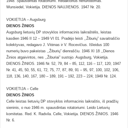
1948. Spausdintas rotatoriumi. Redaktorius nenurodomas.
Wunsiedel, Vokietija. DIENOS NAUJIENOS. 1947 Nr. 20.
VOKIETIJA – Augsburg
DIENOS ŽINIOS
Augsburg lietuvių DP stovyklos informacinis laikraštėlis, leistas
kasdien 1946 II 12 – 1949 VI 01. Pradėjo leisti ,,Žiburių” savaitraščio
kolektyvas, redagavo J. Vitėnas ir V. Rocevičius. Išleidus 100
numerių buvo pakeistas ,,Žiburių” dienraščiu. 1946 XI 18 ,,Dienos
Žinios atgaivintos, nes ,,Žiburiai” sustojo. Augsburg, Vokietija.
DIENOS ŽINIOS. 1946 Nr. 52, 79, 84 – 85, 112, 116 – 117, 120; 1947
Nr. 41, 45, 50, 55, 61, 72, 75, 77, 87, 89, 91 – 95, 97, 100, 102, 106,
118, 136, 140, 167, 180 – 189, 191 – 192, 223 – 224; 1949 Nr. 124.
VOKIETIJA – Celle
DIENOS ŽINIOS
Celle leistas lietuvių DP stovyklos informacinis laikraštis, iš pradžių
sieninis, o nuo 1946 m. spausdintas rotatoriumi. Leido Lietuvių
komitetas. Red. K. Radvila. Celle, Vokietija. DIENOS ŽINIOS. 1946
Nr. 6.