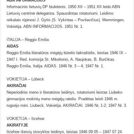
ABN INFORMACIJOS
Informacinis lietuvių DP biuletenis. 1950 XII – 1951 XII leido ABN
Lietuvių centrinė delegatūra. Spausdintas rotatoriumi. Leidimo
reikalais rūpinosi J. Gytis (S. Vykintas – Povilavičius). Memmingen,
Vokietija. ABN INFORMACIJOS. 1951 Nr. 1.
ITALIJA – Reggio Emilia
AIDAS
Reggio Emilia literatūros mėgėjų būrelio laikraštėlis, leistas 1946 IX –
1947 I. Red. komisija St. Mikelionis, A. Naujokas, B. Burčikas.
Reggio Emilia, Italija. AIDAS. 1946 Nr. 3 – 4; 1947 Nr. 1.
VOKIETIJA – Lübeck
AKIRAČIAI
Neperiodinis meno ir literatūros leidinys, rotatoriumi leistas Liubeko
gimnazijos mokinių meno mėgėjų ratelio. Pradėtas leisti 1946 m.
rugsėjo mėn. Liubeck, Vokietija. AKIRAČIAI. 1946 Nr, 1-2; 1947 Nr. 3.
VOKIETIJA – Itzehoe
AKIRATYJE
Itzehoe išeivių stovyklos leidinys, leistas 1946 09 05 – 1947 07 24.