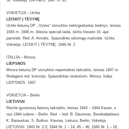
30. Vokietija. LAPINAS. 1947 VI 30;
VOKIETIJA – Uchte
LEISKIT Į TĖVYNĘ
Uchte lietuvių DP ,,Vyties” stovyklos hektografuotas leidinys, leistas
1945 m. 1946 m. išleista speciali laida, skirta Vasario 16 -ajai
paminėti. Red. A. Armalis. Spausdinta rašomąja mašinėle. Uchte,
Vokietija. LEISKIT Į TĖVYNĘ. 1946 Nr. 2.
ITALIJA – Monza
LIEPSNOS
Monza lietuvių DP stovyklos neperiodinis laikraštis, leistas 1947 m.
Redagavo red. komisija. Spausdintas rotatoriumi. Monza, Italija.
LIEPSNOS. 1947.
VOKIETIJA – Berlin
LIETUVIAI
Reiche gyvenusių lietuvių laikraštis, leistas 1943 – 1944 Kaune, o
nuo 1944 rudens – Berlin. Red. – leid. B. Daunoras. Bendradarbiavo
K. Barauskas, S. Butkus. Kaunas, Lietuva; Berlin, Vokietija.
LIETUVIAI. 1943 Nr. 2-3; 1944 Nr. 1 – 14, 45 – 46; 1945 Nr. 1 – 18,