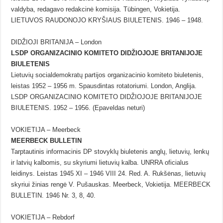
valdyba, redagavo redakcinė komisija. Tübingen, Vokietija.
LIETUVOS RAUDONOJO KRYŠIAUS BIULETENIS. 1946 – 1948.
DIDŽIOJI BRITANIJA – London
LSDP ORGANIZACINIO KOMITETO DIDŽIOJOJE BRITANIJOJE
BIULETENIS
Lietuvių socialdemokratų partijos organizacinio komiteto biuletenis,
leistas 1952 – 1956 m. Spausdintas rotatoriumi. London, Anglija.
LSDP ORGANIZACINIO KOMITETO DIDŽIOJOJE BRITANIJOJE
BIULETENIS. 1952 – 1956. (Epaveldas neturi)
VOKIETIJA – Meerbeck
MEERBECK BULLETIN
Tarptautinis informacinis DP stovyklų biuletenis anglų, lietuvių, lenkų
ir latvių kalbomis, su skyriumi lietuvių kalba. UNRRA oficialus
leidinys. Leistas 1945 XI – 1946 VIII 24. Red. A. Rukšėnas, lietuvių
skyriui žinias rengė V. Pušauskas. Meerbeck, Vokietija. MEERBECK
BULLETIN. 1946 Nr. 3, 8, 40.
VOKIETIJA – Rebdorf