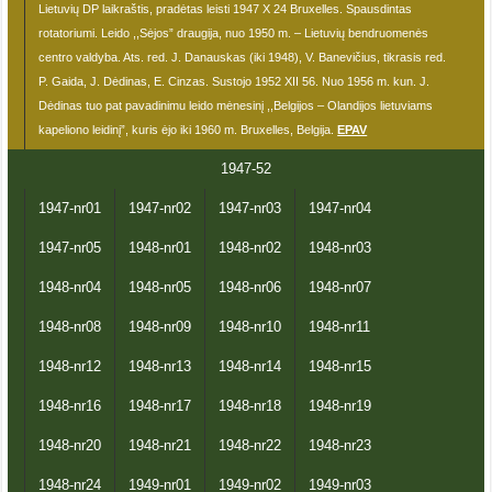
Lietuvių DP laikraštis, pradėtas leisti 1947 X 24 Bruxelles. Spausdintas
rotatoriumi. Leido ,,Sėjos” draugija, nuo 1950 m. – Lietuvių bendruomenės
centro valdyba. Ats. red. J. Danauskas (iki 1948), V. Banevičius, tikrasis red.
P. Gaida, J. Dėdinas, E. Cinzas. Sustojo 1952 XII 56. Nuo 1956 m. kun. J.
Dėdinas tuo pat pavadinimu leido mėnesinį ,,Belgijos – Olandijos lietuviams
kapeliono leidinį”, kuris ėjo iki 1960 m. Bruxelles, Belgija.
EPAV
1947-52
1947-nr01
1947-nr02
1947-nr03
1947-nr04
1947-nr05
1948-nr01
1948-nr02
1948-nr03
1948-nr04
1948-nr05
1948-nr06
1948-nr07
1948-nr08
1948-nr09
1948-nr10
1948-nr11
1948-nr12
1948-nr13
1948-nr14
1948-nr15
1948-nr16
1948-nr17
1948-nr18
1948-nr19
1948-nr20
1948-nr21
1948-nr22
1948-nr23
1948-nr24
1949-nr01
1949-nr02
1949-nr03