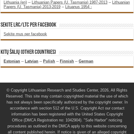
Lithuania (en)
--
Lithuanian Papers (U. Tasmania) 1987-2013
--
Lithuanian
Papers (U. Tasmania) 2013-2019
--
Lituanus 1954 -
SEKITE LRC/LTC PER FACEBOOK
Sekite mus per facebook
KITŲ ŠALIŲ (OTHER COUNTRIES)
Estonian
--
Latvian
--
Polish
--
Finnish
--
German
© Copyright Lithuanian Research and Studies Center, 2026, All Rights
Reserved. This site may contain copyrighted material the use of which
has not always been specifically authorized by the copyright owner. In
accordance with section 512 of the U.S. Copyright Act our contact
information has been registered with the United States Copyright
Office (DMCA Registration no: 1042904). "Safe Harbor" noticing
procedures as outlined in the DMCA apply to this website concerning
all content published herein. If notice is given of an alleged copyright