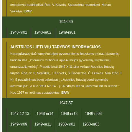
moksleiviai kudirkiečiai. Red. V. Kavolis. Spausdinta rotatoriumi. Hanau,
Vokietija.
EPAV
1948-49
1948-nr01
1948-nr02
1949-nr01
AUSTRIJOS LIETUVIŲ TARYBOS INFORMACIJOS
Nereguliaraus dažnumo Austrijoje gyvenantiems lietuviams skirtas biuletenis,
kurio tikslas ,,informuoti tautiečius apie Austrijos gyvenimą, tarptautinių
organizacijų veiklą”. Pradėjo leisti 1947 X 11 Linz veikusi Austrijos lietuvių
taryba. Red. dr. P. Neniškis, J. Karvelis, S. Glionertas, Č. Liutikas. Nuo 1951 II
Nr. 9 pavadinimas buvo pakeistas į ,,Austrijos lietuvių bendruomenės
informacijas”, o nuo 1951 Nr. 14 – į ,,Austrijos lietuvių informacinis biuletenis”.
Nuo 1957 m. leidimas sustabdytas.
EPAV
1947-57
1947-12-13
1948-nr14
1948-nr18
1949-nr08
1949-nr09
1949-nr11
1950-nr01
1950-nr03