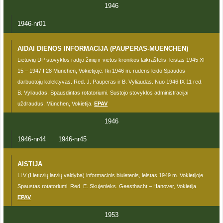
1946
1946-nr01
AIDAI DIENOS INFORMACIJA (PAUPERAS-MUENCHEN)
Lietuvių DP stovyklos radijo žinių ir vietos kronikos laikraštėlis, leistas 1945 XI
15 – 1947 I 28 München, Vokietijoje. Iki 1946 m. rudens leido Spaudos
darbuotojų kolektyvas. Red. J. Pauperas ir B. Vyliaudas. Nuo 1946 IX 11 red.
B. Vyliaudas. Spausdintas rotatoriumi. Sustojo stovyklos administracijai
uždraudus. München, Vokietija.
EPAV
1946
1946-nr44
1946-nr45
AISTIJA
LLV (Lietuvių latvių valdyba) informacinis biuletenis, leistas 1949 m. Vokietijoje.
Spaustas rotatoriumi. Red. E. Skujenieks. Geesthacht – Hanover, Vokietija.
EPAV
1953