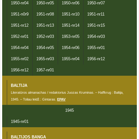
1950-nr04
1950-nr05
1950-nr06
1950-nr07
1951-n0r9
1951-nr08
1951-nr10
1951-nr11
1951-nr12
1951-nr13
1951-nr14
1951-nr15
1952-nr01
1952-nr03
1953-nr05
1954-nr03
1954-nr04
1954-nr05
1954-nr06
1955-nr01
1955-nr02
1955-nr03
1955-nr04
1956-nr12
1956-nr12
1957-nr01
BALTIJA
Literatūros almanachas / redaktorius Juozas Kruminas. – Haffkrug : Baltija,
1945. – Toliau leidž.: Gintaras.
EPAV
1945
1945-nr01
BALTIJOS BANGA