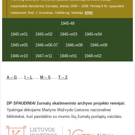
neperiodinis literatūrinis žurnalas, leistas 1945 – 1948. Pirmieji 8 Nr. spausdinti
rotatoriumi. Red. J. Kruminas. Haffakrug, Vokietija.
EPAV
1945-48
1945-nr01
1945-nr02
1945-nr03
1945-nr04
1945-nr05
1946-nr06-07
1946-nr08
1946-nr09
1946-nr10
1947-nr11
1948-nr01
1948-nr02
A – G
….
I – L
….
M – S
….
T – Z
DP SPAUDINIAI
žurnalų skaitmeninto archyvo projekto remėjai:
Ypatingai dėkojame Martyno Mažvydo Lietuvos nacionalinei
bibliotekai, kuri pasidalino su mumis šių žurnalų puslapių vaizdais.