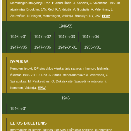
Memmingen stovykloje. Red. P. Andriušaitis, J. Sodaitis, A. Valentinas. 1955 m.
atgaivintas Brooklyn, JAV. Red. P. Andriušis, A. Gustaitis, A. Valentinas, L.
Žitkevičius. Nürtingen, Memmingen, Vokietija. Brooklyn, NY, JAV.
EPAV
1946-55
1946-nr01
1947-nr02
1947-nr03
1947-nr04
1947-nr05
1947-nr06
1949-04-01
1955-nr01
DYPUKAS
Kempten lietuvių DP stovyklos vienkartinis satyros ir humoro leidinėlis,
išleistas 1946 VIII 10. Red. A. Sirutis. Bendradarbiavo A. Valentinas, Č.
Spirauskas, M. Paškevičius, O. Dokalskaitė. Spausdinta rotatoriumi.
Kempten, Vokietija.
EPAV
1946
1946-nr01
ELTOS BIULETENIS
Informacinis biuletenis, skirtas Lietuvos ir užsienio politikos, ekonomikos