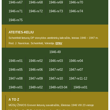
1946-nr67
1946-nr68
1946-nr69
1946-nr70
1946-nr71
1946-nr72
1946-nr73
1946-nr74
1946-nr75
ATEITIES-KELIU
Scheinfeld lietuvių DP stovyklos ateitininkų laikraštis, leistas 1946 – 1947 m.
Red. J. Navickas. Scheinfeld, Vokietija.
EPAV
1946-49
1946-nr01
1946-nr02
1946-nr03
1946-nr04
1946-nr05
1946-nr06
1947-nr02
1947-nr07
1947-nr08
1947-nr09
1947-nr10
1947-nr11-12
1948-nr01
1948-nr02
1948-nr03-04
1949-nr01
A TO Z
MŪSŲ ŽINIOS Greven lietuvių savaitraštis, išleistas 1946 VIII 23 vietoje