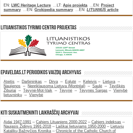
EN:
LWC Heritage Lecture
...LT:
Apie projekta
...EN:
Project
summary
...EN:
Grokipedia summary
...EN:
LITUANUS
article
Lituanistikos Tyrimo Centro Projektas
Epaveldas.LT periodikos vaizdų archyvas
Ateitis
--
Darbininkas
--
Dirva
--
Eglutė
--
Keleivis
--
Lietuva
--
Naujienos
--
Nepriklausoma Lietuva (Montréal)
--
Saulė
--
Tėviškės
Žiburiai
--
Tėvynė-Mot-Vaik
--
Tėvynė
--
Tėvynės Sargas
--
Vienybė
lietuvninkų
--
Vienybė
KITI SUSKAITMENINTI LAIKRAŠČIŲ ARCHYVAI
Aidai 1947-1991
--
Cahiers Lituaniens 2000-2022
--
Cahiers indeksas
--
Naujasis Židinys 1991-2018
--
Laiškai lietuviams 1950-2000
--
Lietuvių
Katalikų Bažnyčios Kronika
--
Chronicle of the Catholic Church of