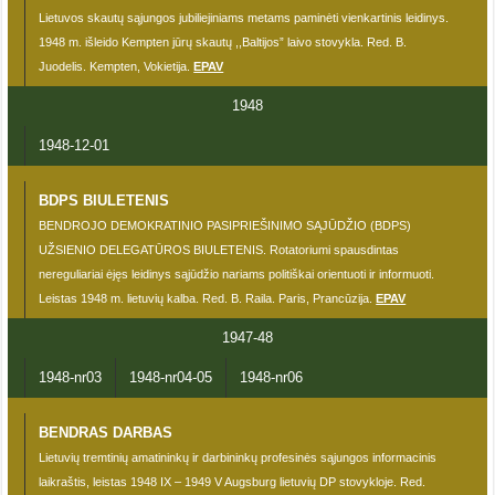
Lietuvos skautų sąjungos jubiliejiniams metams paminėti vienkartinis leidinys.
1948 m. išleido Kempten jūrų skautų ,,Baltijos” laivo stovykla. Red. B.
Juodelis. Kempten, Vokietija.
EPAV
1948
1948-12-01
BDPS BIULETENIS
BENDROJO DEMOKRATINIO PASIPRIEŠINIMO SĄJŪDŽIO (BDPS)
UŽSIENIO DELEGATŪROS BIULETENIS. Rotatoriumi spausdintas
nereguliariai ėjęs leidinys sąjūdžio nariams politiškai orientuoti ir informuoti.
Leistas 1948 m. lietuvių kalba. Red. B. Raila. Paris, Prancūzija.
EPAV
1947-48
1948-nr03
1948-nr04-05
1948-nr06
BENDRAS DARBAS
Lietuvių tremtinių amatininkų ir darbininkų profesinės sąjungos informacinis
laikraštis, leistas 1948 IX – 1949 V Augsburg lietuvių DP stovykloje. Red.