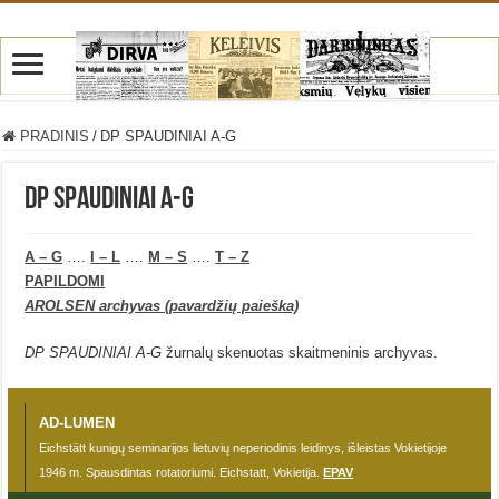
PRADINIS
/
DP SPAUDINIAI A-G
DP SPAUDINIAI A-G
A – G
….
I – L
….
M – S
….
T – Z
PAPILDOMI
AROLSEN archyvas (pavardžių paieška)
DP SPAUDINIAI A-G
žurnalų skenuotas skaitmeninis archyvas.
AD-LUMEN
Eichstätt kunigų seminarijos lietuvių neperiodinis leidinys, išleistas Vokietijoje
1946 m. Spausdintas rotatoriumi. Eichstatt, Vokietija.
EPAV