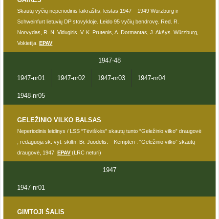
Skautų vyčių neperiodinis laikraštis, leistas 1947 – 1949 Würzburg ir
Schweinfurt lietuvių DP stovykloje. Leido 95 vyčių bendrovę. Red. R.
Norvydas, R. N. Vidugiris, V. K. Prutenis, A. Dormantas, J. Akšys. Würzburg,
Vokietija.
EPAV
1947-48
1947-nr01
1947-nr02
1947-nr03
1947-nr04
1948-nr05
GELEŽINIO VILKO BALSAS
Neperiodinis leidinys / LSS “Tėviškės” skautų tunto “Geležinio vilko” draugovė
; redaguoja sk. vyt. skiltn. Br. Juodelis. – Kempten : “Geležinio vilko” skautų
draugovė, 1947.
EPAV
(LRC neturi)
1947
1947-nr01
GIMTOJI ŠALIS