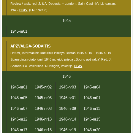
Review / atsk. red. J. & A. Degesis. – London : Saint Casimir’s Lithuanian,
1945.
EPAV
, (LRC Neturi)
1945
1945-nr01
APŽVALGA-SODAITIS
Lietuvių informacinis kultūrinis leidinys, leistas 1945 XI 10 – 1946 XI 19.
Spausdinta rotatoriumi. 1946 m. leido priedą ,,Sporto apžvalga”.Red. J.
Sodaitis ir A. Valentinas. Nürtingen, Vokietija.
EPAV
1946
1945-nr01
1945-nr02
1945-nr03
1945-nr04
1945-nr05
1945-nr06
1946-nr01
1946-nr01
1946-nr07
1946-nr08
1946-nr09
1946-nr11
1946-nr12
1946-nr13
1946-nr14
1946-nr15
1946-nr17
1946-nr18
1946-nr19
1946-nr20