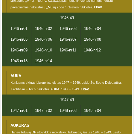
laikraščio ,,A – Z” Red. V. Kalakauskas. Išėjo tik vienas numeris, vėliau
pavadinimas pakeistas į ,,Mūsų žodis”. Greven, Vokietija.
EPAV
1946-49
1946-nr01
1946-nr02
1946-nr03
1946-nr04
1946-nr05
1946-nr06
1946-nr07
1946-nr08
1946-nr09
1946-nr10
1946-nr11
1946-nr12
1946-nr13
1946-nr14
AUKA
Kunigams skirtas biuletenis, leistas 1947 – 1949. Leido Šv. Sosto Delegatūra.
Kirchheim – Tech, Vokietija. AUKA. 1947 – 1949.
EPAV
1947-49
1947-nr01
1947-nr02
1948-nr03
1949-nr04
AUKURAS
Hanau lietuvių DP stovyklos moksleivių laikraštis, leistas 1948 – 1949. Leido