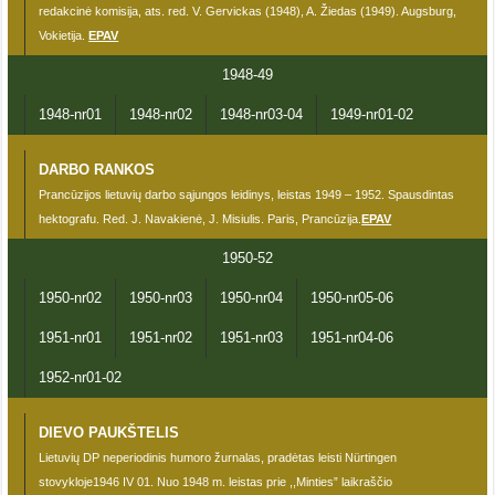
redakcinė komisija, ats. red. V. Gervickas (1948), A. Žiedas (1949). Augsburg,
Vokietija.
EPAV
1948-49
1948-nr01
1948-nr02
1948-nr03-04
1949-nr01-02
DARBO RANKOS
Prancūzijos lietuvių darbo sąjungos leidinys, leistas 1949 – 1952. Spausdintas
hektografu. Red. J. Navakienė, J. Misiulis. Paris, Prancūzija.
EPAV
1950-52
1950-nr02
1950-nr03
1950-nr04
1950-nr05-06
1951-nr01
1951-nr02
1951-nr03
1951-nr04-06
1952-nr01-02
DIEVO PAUKŠTELIS
Lietuvių DP neperiodinis humoro žurnalas, pradėtas leisti Nürtingen
stovykloje1946 IV 01. Nuo 1948 m. leistas prie ,,Minties” laikraščio