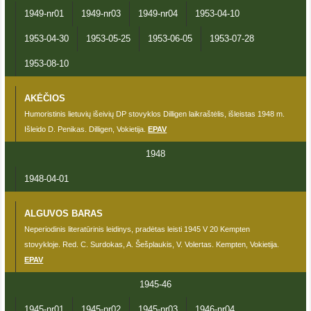
1949-nr01
1949-nr03
1949-nr04
1953-04-10
1953-04-30
1953-05-25
1953-06-05
1953-07-28
1953-08-10
AKĖČIOS
Humoristinis lietuvių išeivių DP stovyklos Dilligen laikraštėlis, išleistas 1948 m.
Išleido D. Penikas. Dilligen, Vokietija.
EPAV
1948
1948-04-01
ALGUVOS BARAS
Neperiodinis literatūrinis leidinys, pradėtas leisti 1945 V 20 Kempten
stovykloje. Red. C. Surdokas, A. Šešplaukis, V. Volertas. Kempten, Vokietija.
EPAV
1945-46
1945-nr01
1945-nr02
1945-nr03
1946-nr04