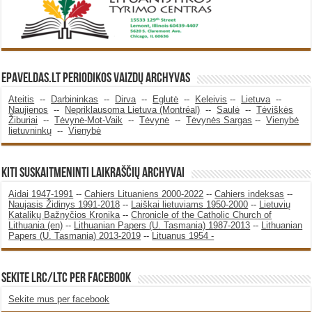
Epaveldas.LT periodikos vaizdų archyvas
Ateitis
--
Darbininkas
--
Dirva
--
Eglutė
--
Keleivis
--
Lietuva
--
Naujienos
--
Nepriklausoma Lietuva (Montréal)
--
Saulė
--
Tėviškės
Žiburiai
--
Tėvynė-Mot-Vaik
--
Tėvynė
--
Tėvynės Sargas
--
Vienybė
lietuvninkų
--
Vienybė
KITI SUSKAITMENINTI LAIKRAŠČIŲ ARCHYVAI
Aidai 1947-1991
--
Cahiers Lituaniens 2000-2022
--
Cahiers indeksas
--
Naujasis Židinys 1991-2018
--
Laiškai lietuviams 1950-2000
--
Lietuvių
Katalikų Bažnyčios Kronika
--
Chronicle of the Catholic Church of
Lithuania (en)
--
Lithuanian Papers (U. Tasmania) 1987-2013
--
Lithuanian
Papers (U. Tasmania) 2013-2019
--
Lituanus 1954 -
SEKITE LRC/LTC PER FACEBOOK
Sekite mus per facebook