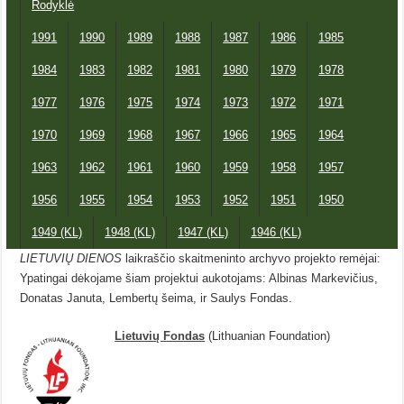
Rodyklė
1991
1990
1989
1988
1987
1986
1985
1984
1983
1982
1981
1980
1979
1978
1977
1976
1975
1974
1973
1972
1971
1970
1969
1968
1967
1966
1965
1964
1963
1962
1961
1960
1959
1958
1957
1956
1955
1954
1953
1952
1951
1950
1949 (KL)
1948 (KL)
1947 (KL)
1946 (KL)
LIETUVIŲ DIENOS
laikraščio skaitmeninto archyvo projekto remėjai:
Ypatingai dėkojame šiam projektui aukotojams: Albinas Markevičius,
Donatas Januta, Lembertų šeima, ir Saulys Fondas.
Lietuvių Fondas
(Lithuanian Foundation)