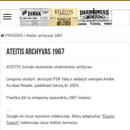
PRADINIS
/
Ateitis archyvas 1967
Ateitis archyvas 1967
ATEITIS
žurnalo skenuotas skaitmeninis archyvas.
Lengviau skaityti: atsisiųsti PDF failą ir atidaryti vartojant Adobe
Acrobat Reader, padidinant tekstą iki 100%.
Paieška (tik tų straipsnių spausdintų 1967 metais)
…
Google ne visus numerius indeksuoja. Mūsų adaptuotas
“Elastic
Search”
indeksuoja visus ikeltus numerius.