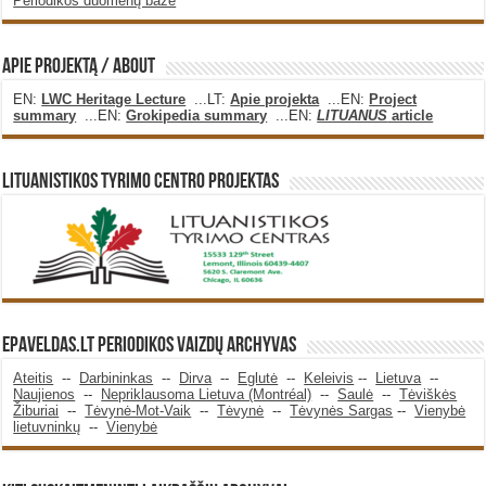
Periodikos duomenų bazė
Apie projektą / About
EN:
LWC Heritage Lecture
...LT:
Apie projekta
...EN:
Project
summary
...EN:
Grokipedia summary
...EN:
LITUANUS
article
Lituanistikos Tyrimo Centro Projektas
Epaveldas.LT periodikos vaizdų archyvas
Ateitis
--
Darbininkas
--
Dirva
--
Eglutė
--
Keleivis
--
Lietuva
--
Naujienos
--
Nepriklausoma Lietuva (Montréal)
--
Saulė
--
Tėviškės
Žiburiai
--
Tėvynė-Mot-Vaik
--
Tėvynė
--
Tėvynės Sargas
--
Vienybė
lietuvninkų
--
Vienybė