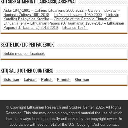
KITI SUSKAITMENINTI LAIKRAŠČIŲ ARCHYVAI
Aidai 1947-1991
--
Cahiers Lituaniens 2000-2022
--
Cahiers indeksas
--
Naujasis Židinys 1991-2018
--
Laiškai lietuviams 1950-2000
--
Lietuvių
Katalikų Bažnyčios Kronika
--
Chronicle of the Catholic Church of
Lithuania (en)
--
Lithuanian Papers (U. Tasmania) 1987-2013
--
Lithuanian
Papers (U. Tasmania) 2013-2019
--
Lituanus 1954 -
SEKITE LRC/LTC PER FACEBOOK
Sekite mus per facebook
KITŲ ŠALIŲ (OTHER COUNTRIES)
Estonian
--
Latvian
--
Polish
--
Finnish
--
German
© Copyright Lithuanian Research and Studies Center, 2026, All Rights
Reserved. This site may contain copyrighted material the use of which
has not always been specifically authorized by the copyright owner. In
accordance with section 512 of the U.S. Copyright Act our contact