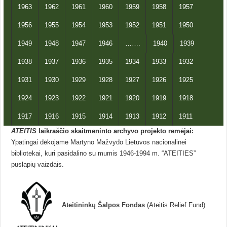
1963
1962
1961
1960
1959
1958
1957
1956
1955
1954
1953
1952
1951
1950
1949
1948
1947
1946
…….
1940
1939
1938
1937
1936
1935
1934
1933
1932
1931
1930
1929
1928
1927
1926
1925
1924
1923
1922
1921
1920
1919
1918
1917
1916
1915
1914
1913
1912
1911
ATEITIS
laikraščio skaitmeninto archyvo projekto remėjai:
Ypatingai dėkojame Martyno Mažvydo Lietuvos nacionalinei
bibliotekai, kuri pasidalino su mumis 1946-1994 m. “ATEITIES”
puslapių vaizdais.
Ateitininkų Šalpos Fondas
(Ateitis Relief Fund)