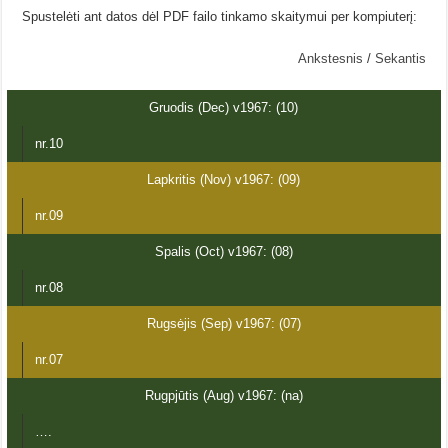
Spustelėti ant datos dėl PDF failo tinkamo skaitymui per kompiuterį:
Ankstesnis
/
Sekantis
Gruodis (Dec) v1967: (10)
nr.10
Lapkritis (Nov) v1967: (09)
nr.09
Spalis (Oct) v1967: (08)
nr.08
Rugsėjis (Sep) v1967: (07)
nr.07
Rugpjūtis (Aug) v1967: (na)
….