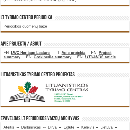
LT Tyrimo Centro Periodika
Periodikos duomenų bazė
Apie projektą / About
EN:
LWC Heritage Lecture
...LT:
Apie projekta
...EN:
Project
summary
...EN:
Grokipedia summary
...EN:
LITUANUS
article
Lituanistikos Tyrimo Centro Projektas
Epaveldas.LT periodikos vaizdų archyvas
Ateitis
--
Darbininkas
--
Dirva
--
Eglutė
--
Keleivis
--
Lietuva
--