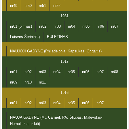
nr49
nr50
nr51
nr52
1931
nr01 (pirmas)
nr02
nr03
nr04
nr05
nr06
nr07
Laisvės-Šėrininkų
BULETINAS
NAUJOJI GADYNĖ (Philadelphia, Kapsukas, Grigaitis)
1917
nr01
nr02
nr03
nr04
nr05
nr06
nr07
nr08
nr09
nr10
nr11
1916
nr01
nr02
nr03
nr04
nr05
nr06
nr07
NAUJA GADYNĖ (Mt. Carmel, PA; Šliūpas, Malevskis-
Homolickis, ir kiti)