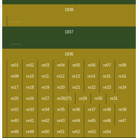
1938
……..
1937
……..
1936
nr01
nr02
nr03
nr04
nr05
nr06
nr07
nr08
nr09
nr10
nr11
nr12
nr13
nr14
nr15
nr16
nr17
nr18
nr19
nr20
nr21
nr22
nr23
nr24
nr25
nr26
nr27
nr28(27)
nr29
nr30
nr31
nr32
nr33
nr34
nr35
nr36
nr37
nr38
nr39
nr40
nr41
nr42
nr43
nr44
nr45
nr46
nr47
nr48
nr49
nr50
nr51
nr52
nr53
nr54