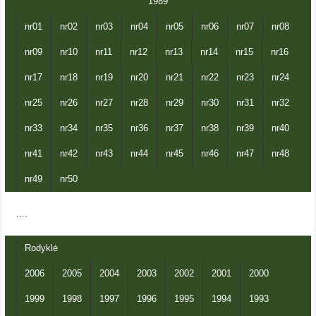
1989
nr01
nr02
nr03
nr04
nr05
nr06
nr07
nr08
nr09
nr10
nr11
nr12
nr13
nr14
nr15
nr16
nr17
nr18
nr19
nr20
nr21
nr22
nr23
nr24
nr25
nr26
nr27
nr28
nr29
nr30
nr31
nr32
nr33
nr34
nr35
nr36
nr37
nr38
nr39
nr40
nr41
nr42
nr43
nr44
nr45
nr46
nr47
nr48
nr49
nr50
….
Rodyklė
2006
2005
2004
2003
2002
2001
2000
1999
1998
1997
1996
1995
1994
1993