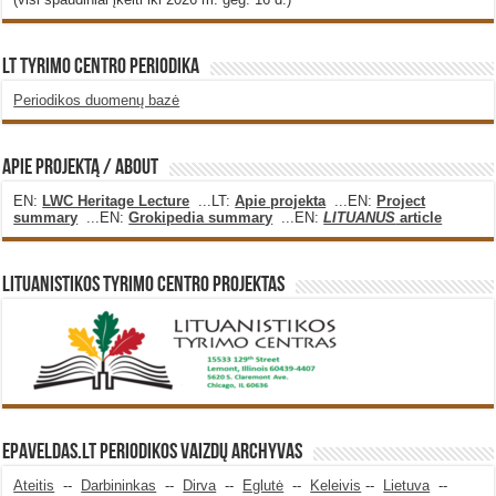
LT Tyrimo Centro Periodika
Periodikos duomenų bazė
Apie projektą / About
EN:
LWC Heritage Lecture
...LT:
Apie projekta
...EN:
Project
summary
...EN:
Grokipedia summary
...EN:
LITUANUS
article
Lituanistikos Tyrimo Centro Projektas
Epaveldas.LT periodikos vaizdų archyvas
Ateitis
--
Darbininkas
--
Dirva
--
Eglutė
--
Keleivis
--
Lietuva
--