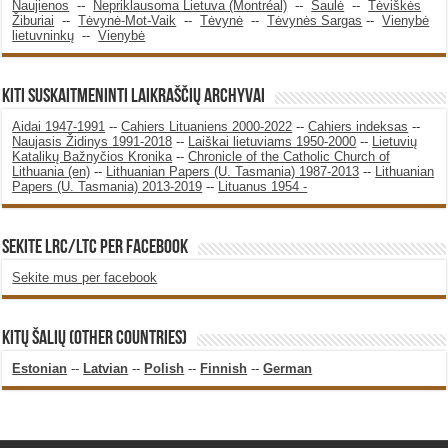
Naujienos
--
Nepriklausoma Lietuva (Montréal)
--
Saulė
--
Tėviškės
Žiburiai
--
Tėvynė-Mot-Vaik
--
Tėvynė
--
Tėvynės Sargas
--
Vienybė
lietuvninkų
--
Vienybė
KITI SUSKAITMENINTI LAIKRAŠČIŲ ARCHYVAI
Aidai 1947-1991
--
Cahiers Lituaniens 2000-2022
--
Cahiers indeksas
--
Naujasis Židinys 1991-2018
--
Laiškai lietuviams 1950-2000
--
Lietuvių
Katalikų Bažnyčios Kronika
--
Chronicle of the Catholic Church of
Lithuania (en)
--
Lithuanian Papers (U. Tasmania) 1987-2013
--
Lithuanian
Papers (U. Tasmania) 2013-2019
--
Lituanus 1954 -
SEKITE LRC/LTC PER FACEBOOK
Sekite mus per facebook
KITŲ ŠALIŲ (OTHER COUNTRIES)
Estonian
--
Latvian
--
Polish
--
Finnish
--
German