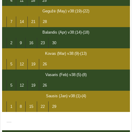
4
11
18
25
Gegužė (May) v38:(19)-(22)
7
14
21
28
Balandis (Apr) v38:(14)-(18)
2
9
16
23
30
Kovas (Mar) v38:(9)-(13)
5
12
19
26
Vasaris (Feb) v38:(5)-(8)
5
12
19
26
Sausis (Jan) v38:(1)-(4)
1
8
15
22
29
….