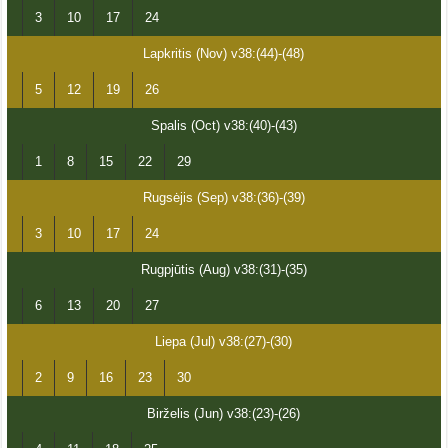
3
10
17
24
Lapkritis (Nov) v38:(44)-(48)
5
12
19
26
Spalis (Oct) v38:(40)-(43)
1
8
15
22
29
Rugsėjis (Sep) v38:(36)-(39)
3
10
17
24
Rugpjūtis (Aug) v38:(31)-(35)
6
13
20
27
Liepa (Jul) v38:(27)-(30)
2
9
16
23
30
Birželis (Jun) v38:(23)-(26)