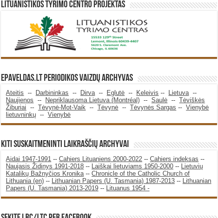
Lituanistikos Tyrimo Centro Projektas
Epaveldas.LT periodikos vaizdų archyvas
Ateitis
--
Darbininkas
--
Dirva
--
Eglutė
--
Keleivis
--
Lietuva
--
Naujienos
--
Nepriklausoma Lietuva (Montréal)
--
Saulė
--
Tėviškės
Žiburiai
--
Tėvynė-Mot-Vaik
--
Tėvynė
--
Tėvynės Sargas
--
Vienybė
lietuvninkų
--
Vienybė
KITI SUSKAITMENINTI LAIKRAŠČIŲ ARCHYVAI
Aidai 1947-1991
--
Cahiers Lituaniens 2000-2022
--
Cahiers indeksas
--
Naujasis Židinys 1991-2018
--
Laiškai lietuviams 1950-2000
--
Lietuvių
Katalikų Bažnyčios Kronika
--
Chronicle of the Catholic Church of
Lithuania (en)
--
Lithuanian Papers (U. Tasmania) 1987-2013
--
Lithuanian
Papers (U. Tasmania) 2013-2019
--
Lituanus 1954 -
SEKITE LRC/LTC PER FACEBOOK