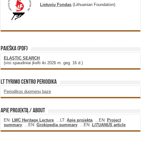
Lietuvių Fondas
(Lithuanian Foundation)
PAIEŠKA (PDF)
ELASTIC SEARCH
(visi spaudiniai įkelti iki 2026 m. geg. 16 d.)
LT Tyrimo Centro Periodika
Periodikos duomenų bazė
Apie projektą / About
EN:
LWC Heritage Lecture
...LT:
Apie projekta
...EN:
Project
summary
...EN:
Grokipedia summary
...EN:
LITUANUS
article