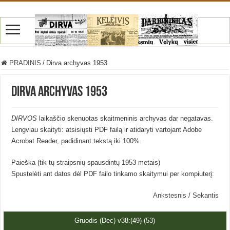
PRADINIS
/
Dirva archyvas 1953
Dirva archyvas 1953
DIRVOS
laikaščio skenuotas skaitmeninis archyvas dar negatavas.
Lengviau skaityti: atsisiųsti PDF failą ir atidaryti vartojant Adobe
Acrobat Reader, padidinant tekstą iki 100%.
Paieška (tik tų straipsnių spausdintų 1953 metais)
Spustelėti ant datos dėl PDF failo tinkamo skaitymui per kompiuterį:
Ankstesnis
/
Sekantis
Gruodis (Dec) v38:(49)-(53)