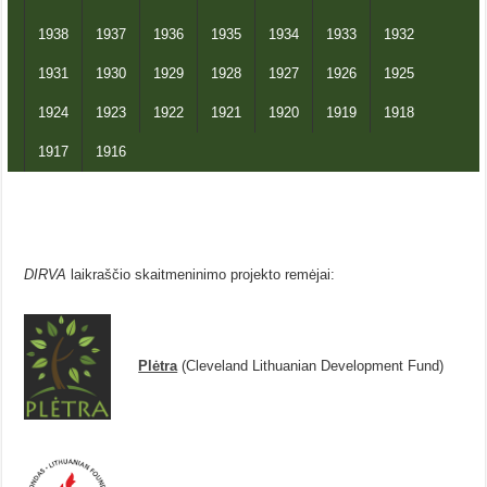
1938
1937
1936
1935
1934
1933
1932
1931
1930
1929
1928
1927
1926
1925
1924
1923
1922
1921
1920
1919
1918
1917
1916
DIRVA
laikraščio skaitmeninimo projekto remėjai:
Plėtra
(Cleveland Lithuanian Development Fund)