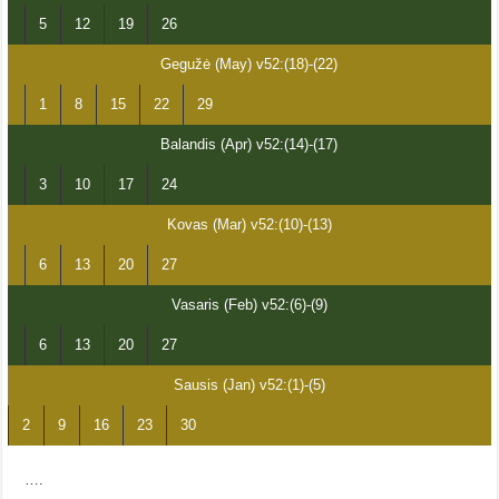
5
12
19
26
Gegužė (May) v52:(18)-(22)
1
8
15
22
29
Balandis (Apr) v52:(14)-(17)
3
10
17
24
Kovas (Mar) v52:(10)-(13)
6
13
20
27
Vasaris (Feb) v52:(6)-(9)
6
13
20
27
Sausis (Jan) v52:(1)-(5)
2
9
16
23
30
….