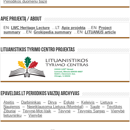
Periodikos duomenų bazė
Apie projektą / About
EN:
LWC Heritage Lecture
...LT:
Apie projekta
...EN:
Project
summary
...EN:
Grokipedia summary
...EN:
LITUANUS
article
Lituanistikos Tyrimo Centro Projektas
Epaveldas.LT periodikos vaizdų archyvas
Ateitis
--
Darbininkas
--
Dirva
--
Eglutė
--
Keleivis
--
Lietuva
--
Naujienos
--
Nepriklausoma Lietuva (Montréal)
--
Saulė
--
Tėviškės
Žiburiai
--
Tėvynė-Mot-Vaik
--
Tėvynė
--
Tėvynės Sargas
--
Vienybė
lietuvninkų
--
Vienybė