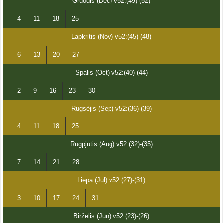
Gruodis (Dec) v52:(49)-(52)
4
11
18
25
Lapkritis (Nov) v52:(45)-(48)
6
13
20
27
Spalis (Oct) v52:(40)-(44)
2
9
16
23
30
Rugsėjis (Sep) v52:(36)-(39)
4
11
18
25
Rugpjūtis (Aug) v52:(32)-(35)
7
14
21
28
Liepa (Jul) v52:(27)-(31)
3
10
17
24
31
Birželis (Jun) v52:(23)-(26)