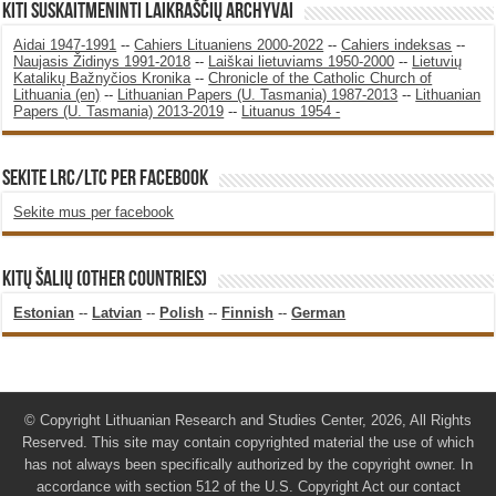
KITI SUSKAITMENINTI LAIKRAŠČIŲ ARCHYVAI
Aidai 1947-1991
--
Cahiers Lituaniens 2000-2022
--
Cahiers indeksas
--
Naujasis Židinys 1991-2018
--
Laiškai lietuviams 1950-2000
--
Lietuvių
Katalikų Bažnyčios Kronika
--
Chronicle of the Catholic Church of
Lithuania (en)
--
Lithuanian Papers (U. Tasmania) 1987-2013
--
Lithuanian
Papers (U. Tasmania) 2013-2019
--
Lituanus 1954 -
SEKITE LRC/LTC PER FACEBOOK
Sekite mus per facebook
KITŲ ŠALIŲ (OTHER COUNTRIES)
Estonian
--
Latvian
--
Polish
--
Finnish
--
German
© Copyright Lithuanian Research and Studies Center, 2026, All Rights
Reserved. This site may contain copyrighted material the use of which
has not always been specifically authorized by the copyright owner. In
accordance with section 512 of the U.S. Copyright Act our contact