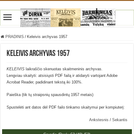
PRADINIS
/
Keleivis archyvas 1957
Keleivis archyvas 1957
KELEIVIS
laikraščio skenuotas skaitmeninis archyvas.
Lengviau skaityti: atsisiųsti PDF failą ir atidaryti vartojant Adobe
Acrobat Reader, padidinant tekstą iki 100%.
Paieška (tik tų straipsnių spausdintų 1957 metais)
Spustelėti ant datos dėl PDF failo tinkamo skaitymui per kompiuterį:
Ankstesnis
/
Sekantis