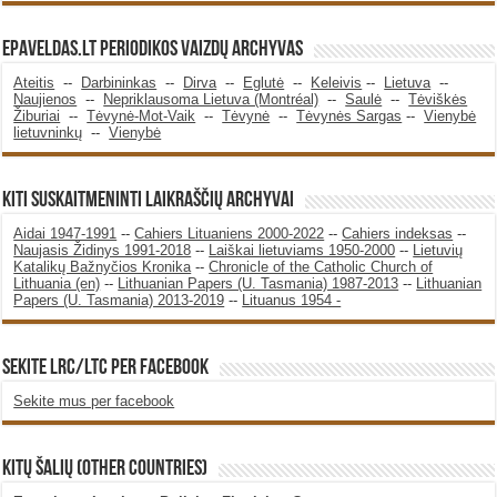
Epaveldas.LT periodikos vaizdų archyvas
Ateitis
--
Darbininkas
--
Dirva
--
Eglutė
--
Keleivis
--
Lietuva
--
Naujienos
--
Nepriklausoma Lietuva (Montréal)
--
Saulė
--
Tėviškės
Žiburiai
--
Tėvynė-Mot-Vaik
--
Tėvynė
--
Tėvynės Sargas
--
Vienybė
lietuvninkų
--
Vienybė
KITI SUSKAITMENINTI LAIKRAŠČIŲ ARCHYVAI
Aidai 1947-1991
--
Cahiers Lituaniens 2000-2022
--
Cahiers indeksas
--
Naujasis Židinys 1991-2018
--
Laiškai lietuviams 1950-2000
--
Lietuvių
Katalikų Bažnyčios Kronika
--
Chronicle of the Catholic Church of
Lithuania (en)
--
Lithuanian Papers (U. Tasmania) 1987-2013
--
Lithuanian
Papers (U. Tasmania) 2013-2019
--
Lituanus 1954 -
SEKITE LRC/LTC PER FACEBOOK
Sekite mus per facebook
KITŲ ŠALIŲ (OTHER COUNTRIES)