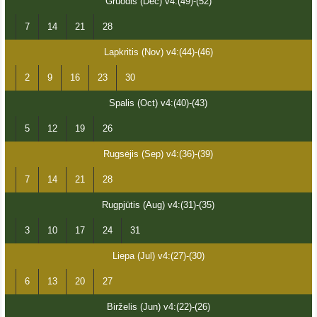
Gruodis (Dec) v4:(49)-(52)
7
14
21
28
Lapkritis (Nov) v4:(44)-(46)
2
9
16
23
30
Spalis (Oct) v4:(40)-(43)
5
12
19
26
Rugsėjis (Sep) v4:(36)-(39)
7
14
21
28
Rugpjūtis (Aug) v4:(31)-(35)
3
10
17
24
31
Liepa (Jul) v4:(27)-(30)
6
13
20
27
Birželis (Jun) v4:(22)-(26)