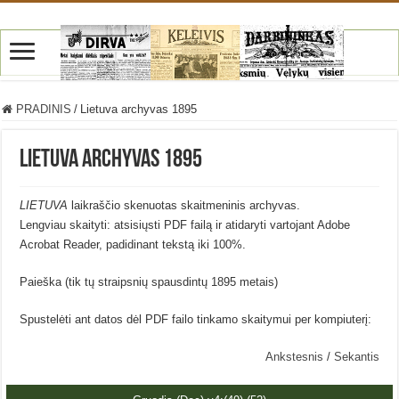
PRADINIS
/
Lietuva archyvas 1895
Lietuva archyvas 1895
LIETUVA
laikraščio skenuotas skaitmeninis archyvas.
Lengviau skaityti: atsisiųsti PDF failą ir atidaryti vartojant Adobe
Acrobat Reader, padidinant tekstą iki 100%.
Paieška (tik tų straipsnių spausdintų 1895 metais)
Spustelėti ant datos dėl PDF failo tinkamo skaitymui per kompiuterį:
Ankstesnis
/
Sekantis