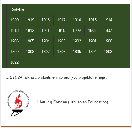
Rodyklė
1920
1919
1918
1917
1916
1915
1914
1913
1912
1911
1910
1909
1908
1907
1906
1905
1904
1903
1902
1901
1900
1899
1898
1897
1896
1895
1894
1893
1892
LIETUVA
laikraščio skaitmeninto archyvo projekto remėjai:
Lietuvių Fondas
(Lithuanian Foundation)