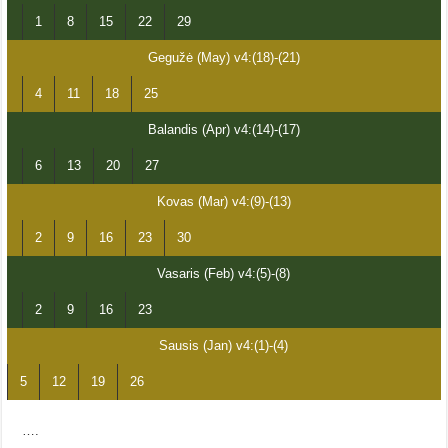
1
8
15
22
29
Gegužė (May) v4:(18)-(21)
4
11
18
25
Balandis (Apr) v4:(14)-(17)
6
13
20
27
Kovas (Mar) v4:(9)-(13)
2
9
16
23
30
Vasaris (Feb) v4:(5)-(8)
2
9
16
23
Sausis (Jan) v4:(1)-(4)
5
12
19
26
….