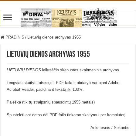
PRADINIS
/
Lietuvių dienos archyvas 1955
Lietuvių dienos archyvas 1955
LIETUVIŲ DIENOS
laikraščio skenuotas skaitmeninis archyvas.
Lengviau skaityti: atsisiųsti PDF failą ir atidaryti vartojant Adobe
Acrobat Reader, padidinant tekstą iki 100%.
Paieška (tik tų straipsnių spausdintų 1955 metais)
Spustelėti ant datos dėl PDF failo tinkamo skaitymui per kompiuterį:
Ankstesnis
/
Sekantis