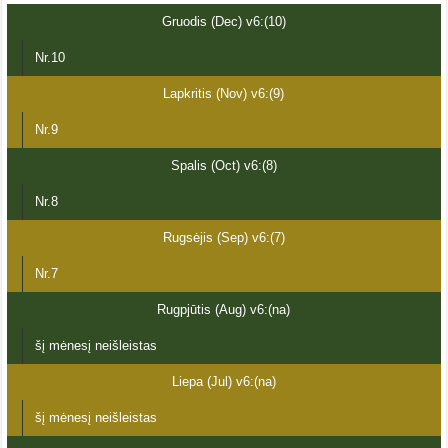
Gruodis (Dec) v6:(10)
Nr.10
Lapkritis (Nov) v6:(9)
Nr.9
Spalis (Oct) v6:(8)
Nr.8
Rugsėjis (Sep) v6:(7)
Nr.7
Rugpjūtis (Aug) v6:(na)
šį mėnesį neišleistas
Liepa (Jul) v6:(na)
šį mėnesį neišleistas