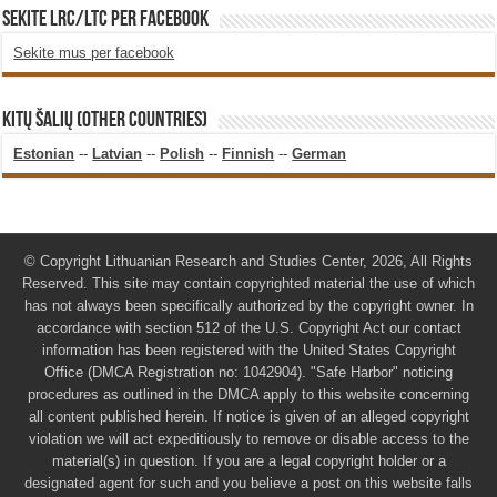
SEKITE LRC/LTC PER FACEBOOK
Sekite mus per facebook
KITŲ ŠALIŲ (OTHER COUNTRIES)
Estonian
--
Latvian
--
Polish
--
Finnish
--
German
© Copyright Lithuanian Research and Studies Center, 2026, All Rights
Reserved. This site may contain copyrighted material the use of which
has not always been specifically authorized by the copyright owner. In
accordance with section 512 of the U.S. Copyright Act our contact
information has been registered with the United States Copyright
Office (DMCA Registration no: 1042904). "Safe Harbor" noticing
procedures as outlined in the DMCA apply to this website concerning
all content published herein. If notice is given of an alleged copyright
violation we will act expeditiously to remove or disable access to the
material(s) in question. If you are a legal copyright holder or a
designated agent for such and you believe a post on this website falls