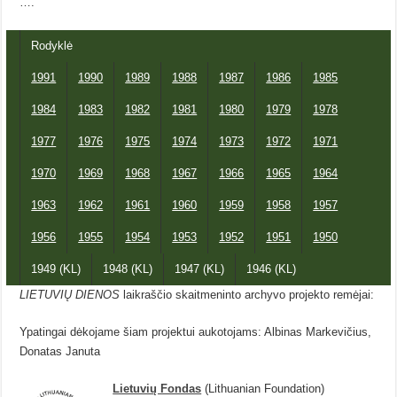
….
Rodyklė
1991
1990
1989
1988
1987
1986
1985
1984
1983
1982
1981
1980
1979
1978
1977
1976
1975
1974
1973
1972
1971
1970
1969
1968
1967
1966
1965
1964
1963
1962
1961
1960
1959
1958
1957
1956
1955
1954
1953
1952
1951
1950
1949 (KL)
1948 (KL)
1947 (KL)
1946 (KL)
LIETUVIŲ DIENOS
laikraščio skaitmeninto archyvo projekto remėjai:
Ypatingai dėkojame šiam projektui aukotojams: Albinas Markevičius,
Donatas Januta
Lietuvių Fondas
(Lithuanian Foundation)