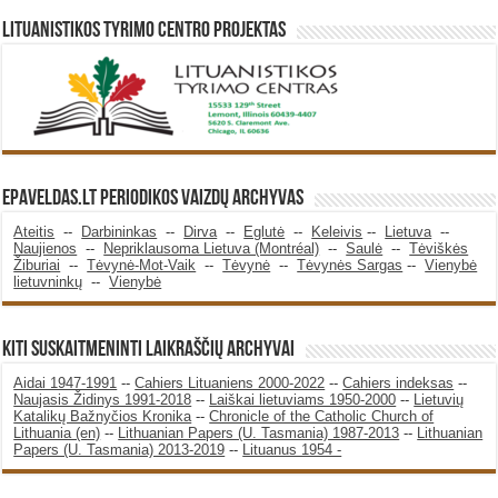
Lituanistikos Tyrimo Centro Projektas
Epaveldas.LT periodikos vaizdų archyvas
Ateitis
--
Darbininkas
--
Dirva
--
Eglutė
--
Keleivis
--
Lietuva
--
Naujienos
--
Nepriklausoma Lietuva (Montréal)
--
Saulė
--
Tėviškės
Žiburiai
--
Tėvynė-Mot-Vaik
--
Tėvynė
--
Tėvynės Sargas
--
Vienybė
lietuvninkų
--
Vienybė
KITI SUSKAITMENINTI LAIKRAŠČIŲ ARCHYVAI
Aidai 1947-1991
--
Cahiers Lituaniens 2000-2022
--
Cahiers indeksas
--
Naujasis Židinys 1991-2018
--
Laiškai lietuviams 1950-2000
--
Lietuvių
Katalikų Bažnyčios Kronika
--
Chronicle of the Catholic Church of
Lithuania (en)
--
Lithuanian Papers (U. Tasmania) 1987-2013
--
Lithuanian
Papers (U. Tasmania) 2013-2019
--
Lituanus 1954 -