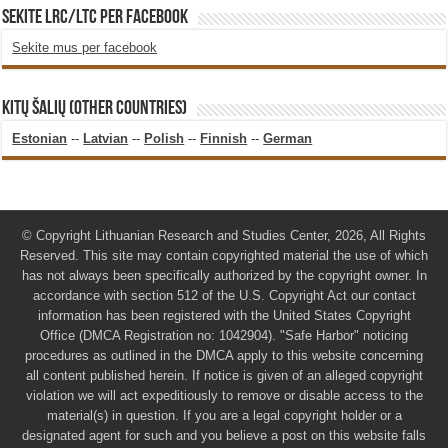
SEKITE LRC/LTC PER FACEBOOK
Sekite mus per facebook
KITŲ ŠALIŲ (OTHER COUNTRIES)
Estonian
--
Latvian
--
Polish
--
Finnish
--
German
© Copyright Lithuanian Research and Studies Center, 2026, All Rights
Reserved. This site may contain copyrighted material the use of which
has not always been specifically authorized by the copyright owner. In
accordance with section 512 of the U.S. Copyright Act our contact
information has been registered with the United States Copyright
Office (DMCA Registration no: 1042904). "Safe Harbor" noticing
procedures as outlined in the DMCA apply to this website concerning
all content published herein. If notice is given of an alleged copyright
violation we will act expeditiously to remove or disable access to the
material(s) in question. If you are a legal copyright holder or a
designated agent for such and you believe a post on this website falls