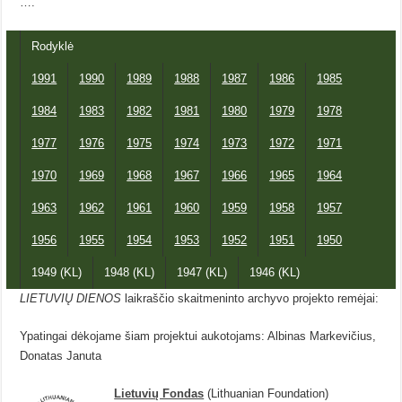
….
Rodyklė
1991
1990
1989
1988
1987
1986
1985
1984
1983
1982
1981
1980
1979
1978
1977
1976
1975
1974
1973
1972
1971
1970
1969
1968
1967
1966
1965
1964
1963
1962
1961
1960
1959
1958
1957
1956
1955
1954
1953
1952
1951
1950
1949 (KL)
1948 (KL)
1947 (KL)
1946 (KL)
LIETUVIŲ DIENOS
laikraščio skaitmeninto archyvo projekto remėjai:
Ypatingai dėkojame šiam projektui aukotojams: Albinas Markevičius,
Donatas Januta
Lietuvių Fondas
(Lithuanian Foundation)