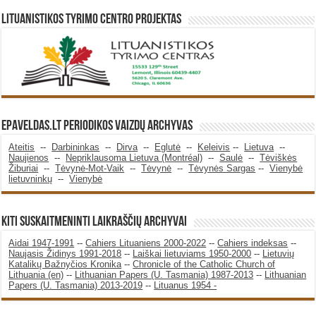
Lituanistikos Tyrimo Centro Projektas
Epaveldas.LT periodikos vaizdų archyvas
Ateitis
--
Darbininkas
--
Dirva
--
Eglutė
--
Keleivis
--
Lietuva
--
Naujienos
--
Nepriklausoma Lietuva (Montréal)
--
Saulė
--
Tėviškės
Žiburiai
--
Tėvynė-Mot-Vaik
--
Tėvynė
--
Tėvynės Sargas
--
Vienybė
lietuvninkų
--
Vienybė
KITI SUSKAITMENINTI LAIKRAŠČIŲ ARCHYVAI
Aidai 1947-1991
--
Cahiers Lituaniens 2000-2022
--
Cahiers indeksas
--
Naujasis Židinys 1991-2018
--
Laiškai lietuviams 1950-2000
--
Lietuvių
Katalikų Bažnyčios Kronika
--
Chronicle of the Catholic Church of
Lithuania (en)
--
Lithuanian Papers (U. Tasmania) 1987-2013
--
Lithuanian
Papers (U. Tasmania) 2013-2019
--
Lituanus 1954 -