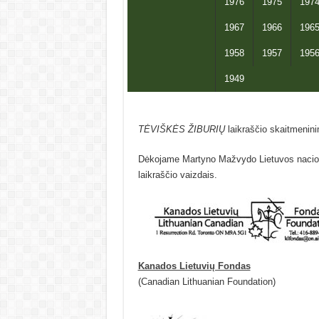
1976
1975
197
1967
1966
196
1958
1957
195
1949
TĖVIŠKĖS ŽIBURIŲ
laikraščio skaitmenini
Dėkojame Martyno Mažvydo Lietuvos nacional
laikraščio vaizdais.
Kanados Lietuvių Fondas
(Canadian Lithuanian Foundation)