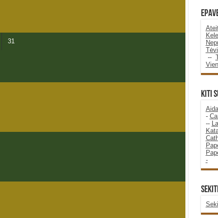
Epave
Atei
Kele
31
Nepr
Tėvi
--
Vie
KITI 
Aida
-
Ca
--
La
Kata
Cath
Pape
Pape
-
SEKIT
Seki