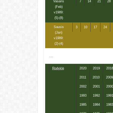
Vasaris
7
14
21
28
(Feb)
v1989:
(5)-(8)
Sausis
3
10
17
24
(Jan)
v1989:
(2)-(4)
….
Rodyklė
2020
2019
201
2011
2010
2009
2002
2001
200
1993
1992
199
1985
1984
198