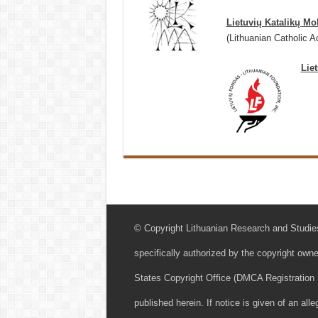
Lietuvių Katalikų M
(Lithuanian Catholic 
Lie
© Copyright Lithuanian Research and Studies
specifically authorized by the copyright owne
States Copyright Office (DMCA Registration n
published herein. If notice is given of an all