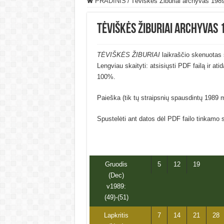
PRADINIS
/
Tėviškės Žiburiai archyvas 198
Tėviškės Žiburiai archyvas 
TĖVIŠKĖS ŽIBURIAI
laikraščio skenuotas 
Lengviau skaityti: atsisiųsti PDF failą ir at
100%.
Paieška (tik tų straipsnių spausdintų 1989 
Spustelėti ant datos dėl PDF failo tinkamo 
Gruodis
5
12
19
(Dec)
v1989:
(49)-(51)
Lapkritis
7
14
21
28