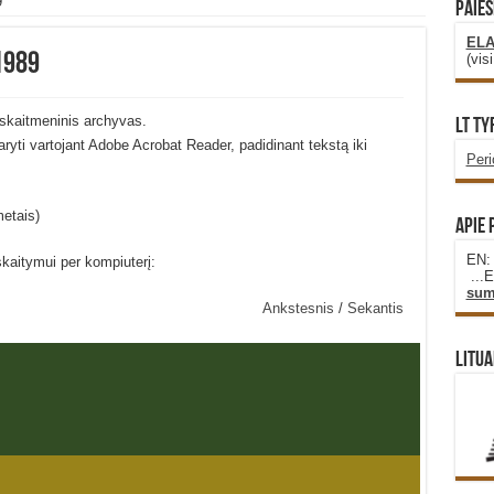
9
PAIEŠ
ELA
1989
(vis
skaitmeninis archyvas.
LT Ty
idaryti vartojant Adobe Acrobat Reader, padidinant tekstą iki
Per
metais)
Apie 
EN
skaitymui per kompiuterį:
...
sum
Ankstesnis
/
Sekantis
Litua