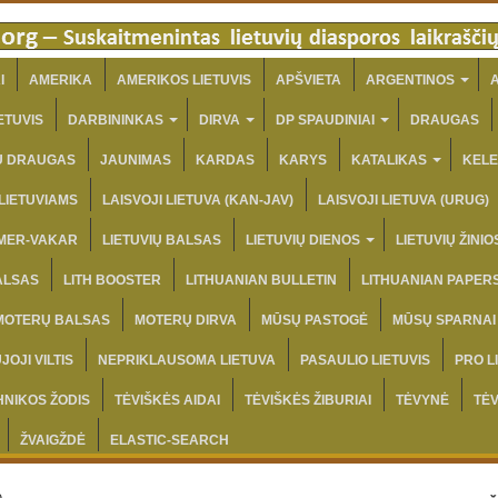
I
AMERIKA
AMERIKOS LIETUVIS
APŠVIETA
ARGENTINOS
A
ETUVIS
DARBININKAS
DIRVA
DP SPAUDINIAI
DRAUGAS
IŲ DRAUGAS
JAUNIMAS
KARDAS
KARYS
KATALIKAS
KELE
 LIETUVIAMS
LAISVOJI LIETUVA (KAN-JAV)
LAISVOJI LIETUVA (URUG)
AMER-VAKAR
LIETUVIŲ BALSAS
LIETUVIŲ DIENOS
LIETUVIŲ ŽINIO
ALSAS
LITH BOOSTER
LITHUANIAN BULLETIN
LITHUANIAN PAPER
MOTERŲ BALSAS
MOTERŲ DIRVA
MŪSŲ PASTOGĖ
MŪSŲ SPARNAI
JOJI VILTIS
NEPRIKLAUSOMA LIETUVA
PASAULIO LIETUVIS
PRO L
HNIKOS ŽODIS
TĖVIŠKĖS AIDAI
TĖVIŠKĖS ŽIBURIAI
TĖVYNĖ
TĖ
ŽVAIGŽDĖ
ELASTIC-SEARCH