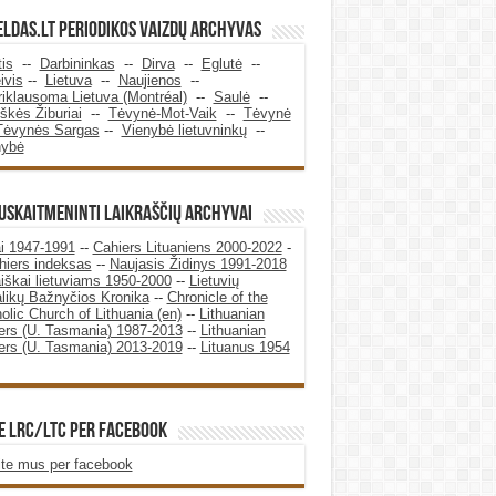
ldas.LT periodikos vaizdų archyvas
tis
--
Darbininkas
--
Dirva
--
Eglutė
--
ivis
--
Lietuva
--
Naujienos
--
iklausoma Lietuva (Montréal)
--
Saulė
--
škės Žiburiai
--
Tėvynė-Mot-Vaik
--
Tėvynė
Tėvynės Sargas
--
Vienybė lietuvninkų
--
nybė
SUSKAITMENINTI LAIKRAŠČIŲ ARCHYVAI
i 1947-1991
--
Cahiers Lituaniens 2000-2022
-
hiers indeksas
--
Naujasis Židinys 1991-2018
iškai lietuviams 1950-2000
--
Lietuvių
likų Bažnyčios Kronika
--
Chronicle of the
olic Church of Lithuania (en)
--
Lithuanian
rs (U. Tasmania) 1987-2013
--
Lithuanian
rs (U. Tasmania) 2013-2019
--
Lituanus 1954
E LRC/LTC PER FACEBOOK
te mus per facebook