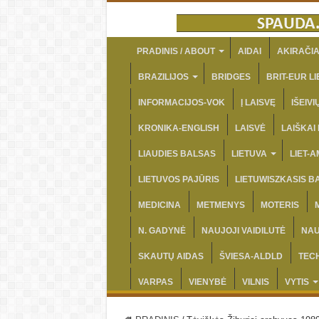
PRADINIS / ABOUT
AIDAI
AKIRAČIA
BRAZILIJOS
BRIDGES
BRIT-EUR LI
INFORMACIJOS-VOK
Į LAISVĘ
IŠEIV
KRONIKA-ENGLISH
LAISVĖ
LAIŠKAI
LIAUDIES BALSAS
LIETUVA
LIET-
LIETUVOS PAJŪRIS
LIETUWISZKASIS B
MEDICINA
METMENYS
MOTERIS
N. GADYNĖ
NAUJOJI VAIDILUTĖ
NAU
SKAUTŲ AIDAS
ŠVIESA-ALDLD
TEC
VARPAS
VIENYBĖ
VILNIS
VYTIS