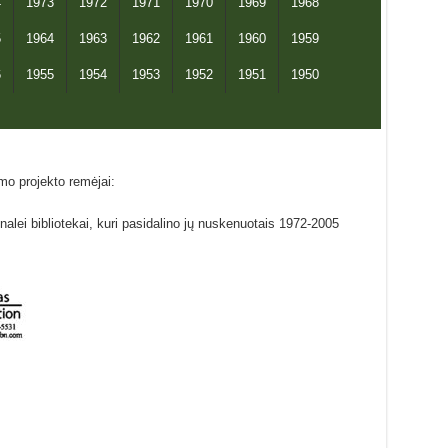
4
1973
1972
1971
1970
1969
1968
5
1964
1963
1962
1961
1960
1959
6
1955
1954
1953
1952
1951
1950
mo projekto remėjai:
ei bibliotekai, kuri pasidalino jų nuskenuotais 1972-2005