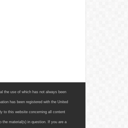
al the use of which has not always been
mation has been registered with the United
 to this website concerning all content
 the material(s) in question. If you are a