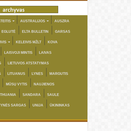
TEITIS
AUSTRALIJOS
AUSZRA
EGLUTĖ
ELTA BULLETIN
GARSAS
IVIS
KELEIVIS MŽLT
KOVA
LAISVOJI MINTIS
LAIVAS
S
LIETUVOS ATSTATYMAS
S
LITUANUS
LYNES
MARGUTIS
MŪSŲ VYTIS
NAUJIENOS
ITHUANIA
SANDARA
SAULE
VYNĖS SARGAS
UNIJA
ŪKININKAS