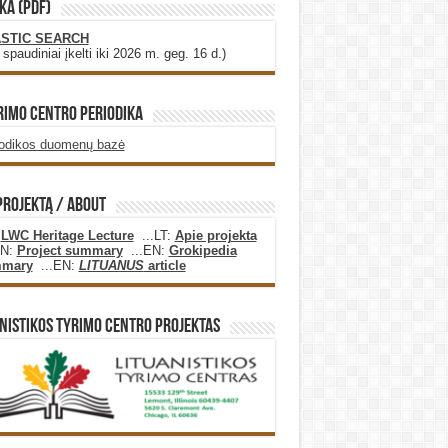
KA (PDF)
STIC SEARCH
i spaudiniai įkelti iki 2026 m. geg. 16 d.)
rimo Centro Periodika
iodikos duomenų bazė
projektą / About
:
LWC Heritage Lecture
...LT:
Apie projekta
EN:
Project summary
...EN:
Grokipedia
mary
...EN:
LITUANUS
article
nistikos Tyrimo Centro Projektas