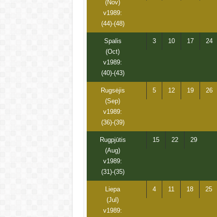
(Nov)
v1989:
(44)-(48)
Spalis
3
10
17
24
(Oct)
v1989:
(40)-(43)
Rugsėjis
5
12
19
26
(Sep)
v1989:
(36)-(39)
Rugpjūtis
15
22
29
(Aug)
v1989:
(31)-(35)
Liepa
4
11
18
25
(Jul)
v1989: