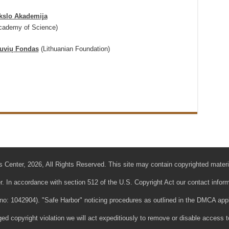
okslo Akademija
Academy of Science)
tuvių Fondas
(Lithuanian Foundation)
 Center, 2026, All Rights Reserved. This site may contain copyrighted materi
r. In accordance with section 512 of the U.S. Copyright Act our contact infor
o: 1042904). "Safe Harbor" noticing procedures as outlined in the DMCA apply
eged copyright violation we will act expeditiously to remove or disable access to