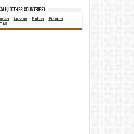
ŠALIŲ (OTHER COUNTRIES)
onian
--
Latvian
--
Polish
--
Finnish
--
man