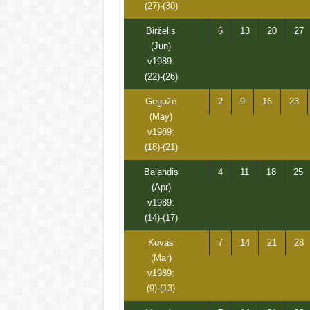
(27)-(30)
Birželis
6
13
20
27
(Jun)
v1989:
(22)-(26)
Gegužė
2
9
16
23
(May)
v1989:
(18)-(21)
Balandis
4
11
18
25
(Apr)
v1989:
(14)-(17)
Kovas
7
14
21
28
(Mar)
v1989:
(9)-(13)