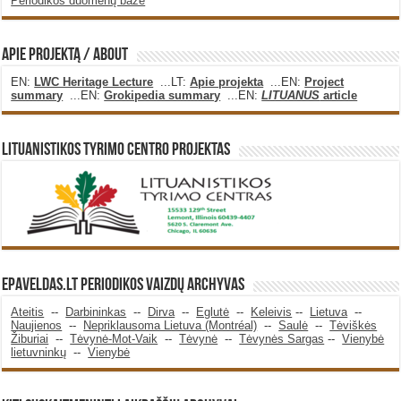
Periodikos duomenų bazė
Apie projektą / About
EN:
LWC Heritage Lecture
...LT:
Apie projekta
...EN:
Project
summary
...EN:
Grokipedia summary
...EN:
LITUANUS
article
Lituanistikos Tyrimo Centro Projektas
Epaveldas.LT periodikos vaizdų archyvas
Ateitis
--
Darbininkas
--
Dirva
--
Eglutė
--
Keleivis
--
Lietuva
--
Naujienos
--
Nepriklausoma Lietuva (Montréal)
--
Saulė
--
Tėviškės
Žiburiai
--
Tėvynė-Mot-Vaik
--
Tėvynė
--
Tėvynės Sargas
--
Vienybė
lietuvninkų
--
Vienybė