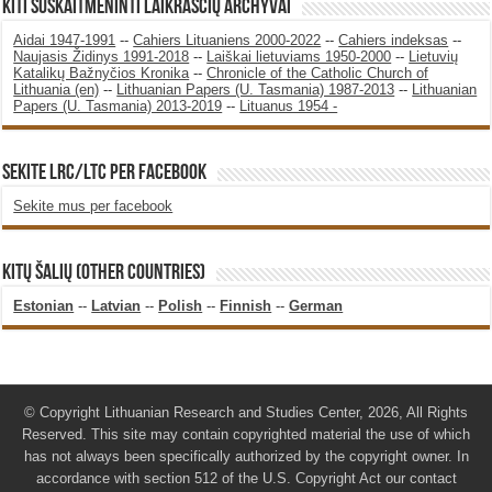
KITI SUSKAITMENINTI LAIKRAŠČIŲ ARCHYVAI
Aidai 1947-1991
--
Cahiers Lituaniens 2000-2022
--
Cahiers indeksas
--
Naujasis Židinys 1991-2018
--
Laiškai lietuviams 1950-2000
--
Lietuvių
Katalikų Bažnyčios Kronika
--
Chronicle of the Catholic Church of
Lithuania (en)
--
Lithuanian Papers (U. Tasmania) 1987-2013
--
Lithuanian
Papers (U. Tasmania) 2013-2019
--
Lituanus 1954 -
SEKITE LRC/LTC PER FACEBOOK
Sekite mus per facebook
KITŲ ŠALIŲ (OTHER COUNTRIES)
Estonian
--
Latvian
--
Polish
--
Finnish
--
German
© Copyright Lithuanian Research and Studies Center, 2026, All Rights
Reserved. This site may contain copyrighted material the use of which
has not always been specifically authorized by the copyright owner. In
accordance with section 512 of the U.S. Copyright Act our contact