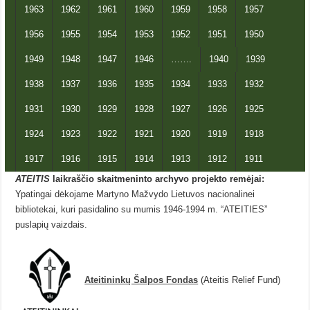
1963
1962
1961
1960
1959
1958
1957
1956
1955
1954
1953
1952
1951
1950
1949
1948
1947
1946
…….
1940
1939
1938
1937
1936
1935
1934
1933
1932
1931
1930
1929
1928
1927
1926
1925
1924
1923
1922
1921
1920
1919
1918
1917
1916
1915
1914
1913
1912
1911
ATEITIS
laikraščio skaitmeninto archyvo projekto remėjai:
Ypatingai dėkojame Martyno Mažvydo Lietuvos nacionalinei
bibliotekai, kuri pasidalino su mumis 1946-1994 m. “ATEITIES”
puslapių vaizdais.
Ateitininkų Šalpos Fondas
(Ateitis Relief Fund)