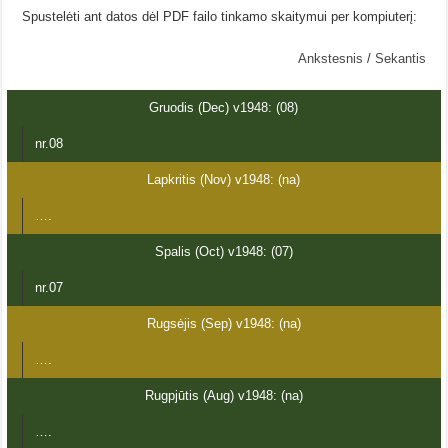
Spustelėti ant datos dėl PDF failo tinkamo skaitymui per kompiuterį:
Ankstesnis
/
Sekantis
Gruodis (Dec) v1948: (08)
nr.08
Lapkritis (Nov) v1948: (na)
….
Spalis (Oct) v1948: (07)
nr.07
Rugsėjis (Sep) v1948: (na)
….
Rugpjūtis (Aug) v1948: (na)
….