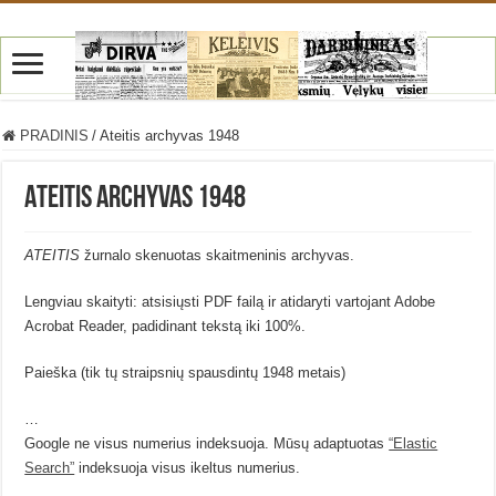
PRADINIS
/
Ateitis archyvas 1948
Ateitis archyvas 1948
ATEITIS
žurnalo skenuotas skaitmeninis archyvas.
Lengviau skaityti: atsisiųsti PDF failą ir atidaryti vartojant Adobe
Acrobat Reader, padidinant tekstą iki 100%.
Paieška (tik tų straipsnių spausdintų 1948 metais)
…
Google ne visus numerius indeksuoja. Mūsų adaptuotas
“Elastic
Search”
indeksuoja visus ikeltus numerius.