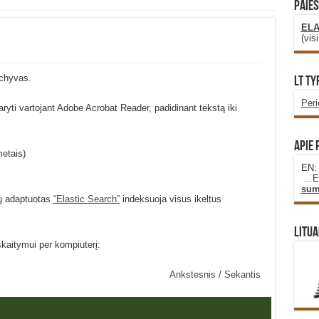
PAIEŠ
ELA
(vis
rchyvas.
LT Ty
Per
idaryti vartojant Adobe Acrobat Reader, padidinant tekstą iki
Apie 
metais)
EN
...
sum
ų adaptuotas
“Elastic Search”
indeksuoja visus ikeltus
Litua
skaitymui per kompiuterį:
Ankstesnis
/
Sekantis