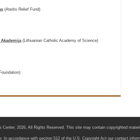
as
(Ateitis Relief Fund)
o Akademija
(Lithuanian Catholic Academy of Science)
Foundation)
 Center, 2026, All Rights Reserved. This site may contain copyrighted materi
r. In accordance with section 512 of the U.S. Copyright Act our contact infor