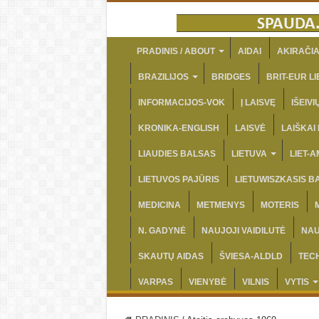
PRADINIS / ABOUT
AIDAI
AKIRAČIA
BRAZILIJOS
BRIDGES
BRIT-EUR LI
INFORMACIJOS-VOK
Į LAISVĘ
IŠEIV
KRONIKA-ENGLISH
LAISVĖ
LAIŠKAI
LIAUDIES BALSAS
LIETUVA
LIET-
LIETUVOS PAJŪRIS
LIETUWISZKASIS B
MEDICINA
METMENYS
MOTERIS
N. GADYNĖ
NAUJOJI VAIDILUTĖ
NAU
SKAUTŲ AIDAS
ŠVIESA-ALDLD
TEC
VARPAS
VIENYBĖ
VILNIS
VYTIS