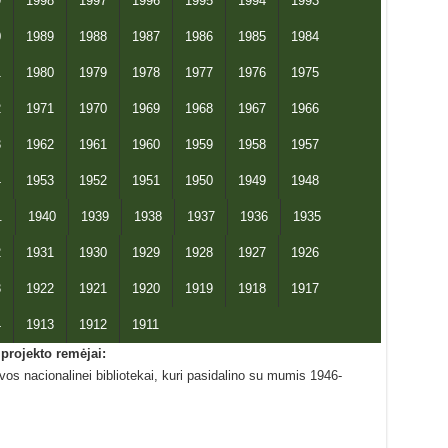
9
1998
1997
1996
1995
1994
1993
0
1989
1988
1987
1986
1985
1984
1
1980
1979
1978
1977
1976
1975
2
1971
1970
1969
1968
1967
1966
3
1962
1961
1960
1959
1958
1957
4
1953
1952
1951
1950
1949
1948
.
1940
1939
1938
1937
1936
1935
2
1931
1930
1929
1928
1927
1926
3
1922
1921
1920
1919
1918
1917
4
1913
1912
1911
projekto remėjai:
s nacionalinei bibliotekai, kuri pasidalino su mumis 1946-