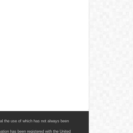
al the use of which has not always been
mation has been registered with the United