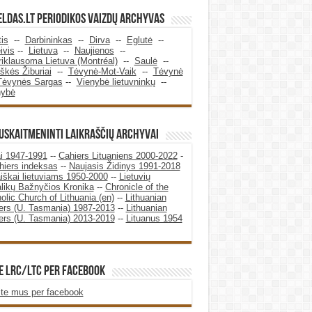
ldas.LT periodikos vaizdų archyvas
tis
--
Darbininkas
--
Dirva
--
Eglutė
--
ivis
--
Lietuva
--
Naujienos
--
iklausoma Lietuva (Montréal)
--
Saulė
--
škės Žiburiai
--
Tėvynė-Mot-Vaik
--
Tėvynė
Tėvynės Sargas
--
Vienybė lietuvninkų
--
nybė
SUSKAITMENINTI LAIKRAŠČIŲ ARCHYVAI
i 1947-1991
--
Cahiers Lituaniens 2000-2022
-
hiers indeksas
--
Naujasis Židinys 1991-2018
iškai lietuviams 1950-2000
--
Lietuvių
likų Bažnyčios Kronika
--
Chronicle of the
olic Church of Lithuania (en)
--
Lithuanian
rs (U. Tasmania) 1987-2013
--
Lithuanian
rs (U. Tasmania) 2013-2019
--
Lituanus 1954
E LRC/LTC PER FACEBOOK
te mus per facebook