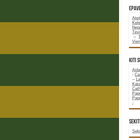
Epave
Atei
Kele
Nepr
Tėvi
--
Vie
KITI 
Aida
-
Ca
--
La
Kata
Cath
Pape
Pape
-
SEKIT
Seki