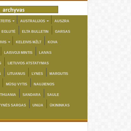
TEITIS
AUSTRALIJOS
AUSZRA
EGLUTĖ
ELTA BULLETIN
GARSAS
IVIS
KELEIVIS MŽLT
KOVA
LAISVOJI MINTIS
LAIVAS
S
LIETUVOS ATSTATYMAS
S
LITUANUS
LYNES
MARGUTIS
MŪSŲ VYTIS
NAUJIENOS
ITHUANIA
SANDARA
SAULE
VYNĖS SARGAS
UNIJA
ŪKININKAS