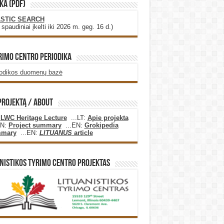
KA (PDF)
STIC SEARCH
i spaudiniai įkelti iki 2026 m. geg. 16 d.)
rimo Centro Periodika
iodikos duomenų bazė
projektą / About
:
LWC Heritage Lecture
...LT:
Apie projekta
EN:
Project summary
...EN:
Grokipedia
mary
...EN:
LITUANUS
article
nistikos Tyrimo Centro Projektas