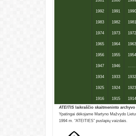
2001
2000
199
1992
1991
199
1983
1982
198
1974
1973
197
1965
1964
196
1956
1955
195
1947
1946
……
1934
1933
193
1925
1924
192
1916
1915
191
ATEITIS
laikraščio skaitmeninto archyvo 
Ypatingai dėkojame Martyno Mažvydo Lietuvo
1994 m. “ATEITIES” puslapių vaizdais.