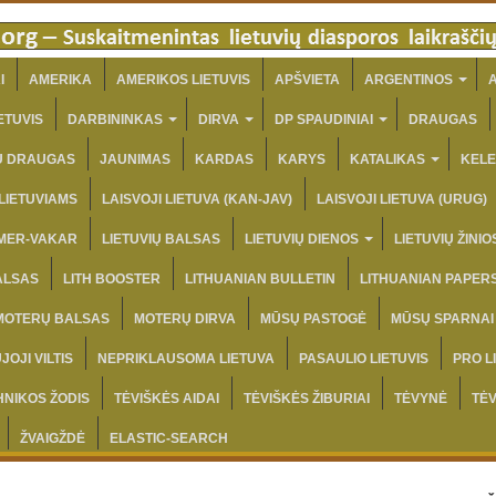
I
AMERIKA
AMERIKOS LIETUVIS
APŠVIETA
ARGENTINOS
A
ETUVIS
DARBININKAS
DIRVA
DP SPAUDINIAI
DRAUGAS
IŲ DRAUGAS
JAUNIMAS
KARDAS
KARYS
KATALIKAS
KELE
 LIETUVIAMS
LAISVOJI LIETUVA (KAN-JAV)
LAISVOJI LIETUVA (URUG)
AMER-VAKAR
LIETUVIŲ BALSAS
LIETUVIŲ DIENOS
LIETUVIŲ ŽINIO
ALSAS
LITH BOOSTER
LITHUANIAN BULLETIN
LITHUANIAN PAPER
MOTERŲ BALSAS
MOTERŲ DIRVA
MŪSŲ PASTOGĖ
MŪSŲ SPARNAI
JOJI VILTIS
NEPRIKLAUSOMA LIETUVA
PASAULIO LIETUVIS
PRO L
HNIKOS ŽODIS
TĖVIŠKĖS AIDAI
TĖVIŠKĖS ŽIBURIAI
TĖVYNĖ
TĖ
ŽVAIGŽDĖ
ELASTIC-SEARCH