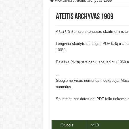
PRADINIS
/
Ateitis archyvas 1969
Ateitis archyvas 1969
ATEITIS
žurnalo skenuotas skaitmeninis a
Lengviau skaityti: atsisiųsti PDF failą ir at
100%.
Paieška (tik tų straipsnių spausdintų 1969 
…
Google ne visus numerius indeksuoja. Mūs
numerius.
Spustelėti ant datos dėl PDF failo tinkamo 
Gruodis
nr.10