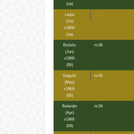
(na)
Liepa
…..
(Jul)
v1969:
(na)
Birželis
nr.06
(Jun)
v1969:
(06)
Gegužė
nr.05
(May)
v1969:
(05)
Balandis
nr.04
(Apr)
v1969:
(04)