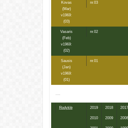
Kovas
nr.03
(Mar)
v1969:
(03)
Vasaris
nr.02
(Feb)
v1969:
(02)
Sausis
nr.01
(Jan)
v1969:
(01)
….
Rodyklė
2019
2018
201
2010
2009
200