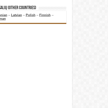
ŠALIŲ (OTHER COUNTRIES)
onian
--
Latvian
--
Polish
--
Finnish
--
man