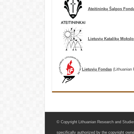
Ateitininkų Šalpos Fond
Lietuvių Katalikų Moksl
Lietuvių Fondas
(Lithuanian 
© Copyright Lithuanian Research and Studies
specifically authorized by the copyright owne