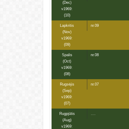
(Dec)
v1969:
(10)
Lapkritis
nr.09
(Nov)
v1969:
(09)
Spalis
nr.08
(Oct)
v1969:
(08)
Rugsėjis
nr.07
(Sep)
v1969:
(07)
Rugpjūtis
….
(Aug)
v1969: