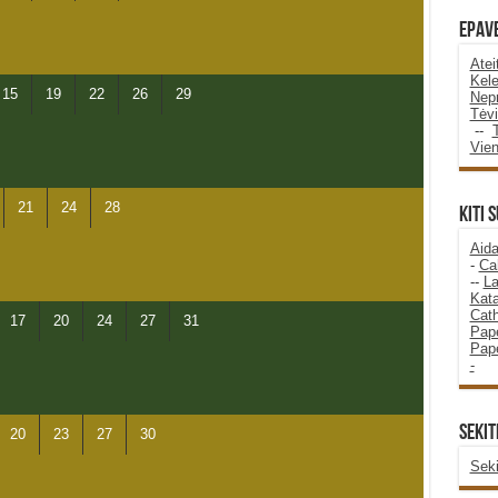
Epave
Atei
Kele
15
19
22
26
29
Nepr
Tėvi
--
Vie
21
24
28
KITI 
Aida
-
Ca
--
La
Kata
Cath
17
20
24
27
31
Pape
Pape
-
SEKIT
20
23
27
30
Seki