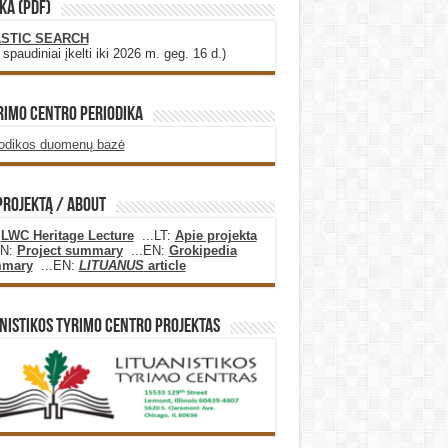
KA (PDF)
STIC SEARCH
i spaudiniai įkelti iki 2026 m. geg. 16 d.)
rimo Centro Periodika
iodikos duomenų bazė
projektą / About
:
LWC Heritage Lecture
...LT:
Apie projekta
EN:
Project summary
...EN:
Grokipedia
mary
...EN:
LITUANUS
article
nistikos Tyrimo Centro Projektas