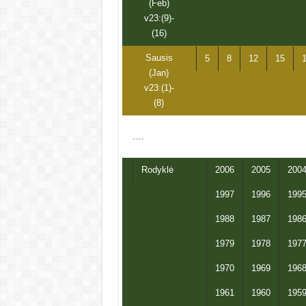
(Feb)
v23:(9)-
(16)
Sausis
5
8
12
15
(Jan)
v23:(1)-
(8)
….
Rodyklė
2006
2005
200
1997
1996
199
1988
1987
198
1979
1978
197
1970
1969
196
1961
1960
195