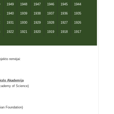
0
1949
1948
1947
1946
1945
1944
1
1940
1939
1938
1937
1936
1935
2
1931
1930
1929
1928
1927
1926
3
1922
1921
1920
1919
1918
1917
jekto remėjai:
okslo Akademija
Academy of Science)
ian Foundation)