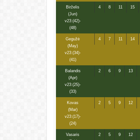
Birželis
4
8
11
15
(Jun)
v23:(42)-
(48)
Gegužė
4
7
11
14
(May)
v23:(34)-
(41)
Balandis
2
6
9
13
(Apr)
v23:(25)-
(33)
Kovas
2
5
9
12
(Mar)
v23:(17)-
(24)
Vasaris
2
5
9
12