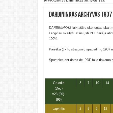
PRADINIS
/
Darbininkas archyvas 1937
Darbininkas archyvas 1937
DARBININKAS
laikraščio skenuotas skaitm
Lengviau skaityti: atsisiųsti PDF failą ir at
100%.
Paieška (tik tų straipsnių spausdintų 1937 
Spustelėti ant datos dėl PDF failo tinkamo 
Gruodis
3
7
10
14
(Dec)
v23:(90)-
(96)
Lapkritis
2
5
9
12