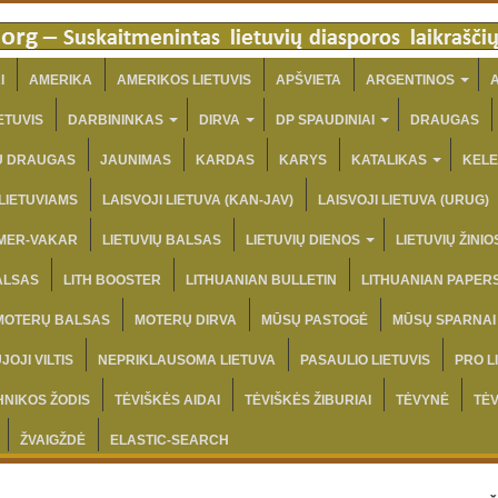
I
AMERIKA
AMERIKOS LIETUVIS
APŠVIETA
ARGENTINOS
A
ETUVIS
DARBININKAS
DIRVA
DP SPAUDINIAI
DRAUGAS
IŲ DRAUGAS
JAUNIMAS
KARDAS
KARYS
KATALIKAS
KELE
 LIETUVIAMS
LAISVOJI LIETUVA (KAN-JAV)
LAISVOJI LIETUVA (URUG)
AMER-VAKAR
LIETUVIŲ BALSAS
LIETUVIŲ DIENOS
LIETUVIŲ ŽINIO
ALSAS
LITH BOOSTER
LITHUANIAN BULLETIN
LITHUANIAN PAPER
MOTERŲ BALSAS
MOTERŲ DIRVA
MŪSŲ PASTOGĖ
MŪSŲ SPARNAI
JOJI VILTIS
NEPRIKLAUSOMA LIETUVA
PASAULIO LIETUVIS
PRO L
HNIKOS ŽODIS
TĖVIŠKĖS AIDAI
TĖVIŠKĖS ŽIBURIAI
TĖVYNĖ
TĖ
ŽVAIGŽDĖ
ELASTIC-SEARCH