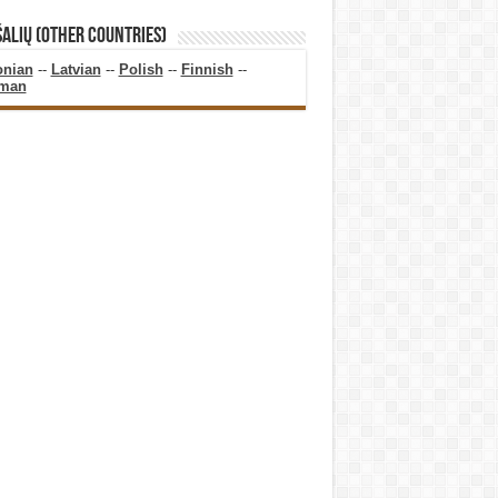
ŠALIŲ (OTHER COUNTRIES)
onian
--
Latvian
--
Polish
--
Finnish
--
man