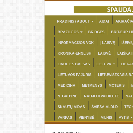
PRADINIS / ABOUT
AIDAI
AKIRAČIA
BRAZILIJOS
BRIDGES
BRIT-EUR LI
INFORMACIJOS-VOK
Į LAISVĘ
IŠEIV
KRONIKA-ENGLISH
LAISVĖ
LAIŠKAI
LIAUDIES BALSAS
LIETUVA
LIET-
LIETUVOS PAJŪRIS
LIETUWISZKASIS B
MEDICINA
METMENYS
MOTERIS
N. GADYNĖ
NAUJOJI VAIDILUTĖ
NAU
SKAUTŲ AIDAS
ŠVIESA-ALDLD
TEC
VARPAS
VIENYBĖ
VILNIS
VYTIS