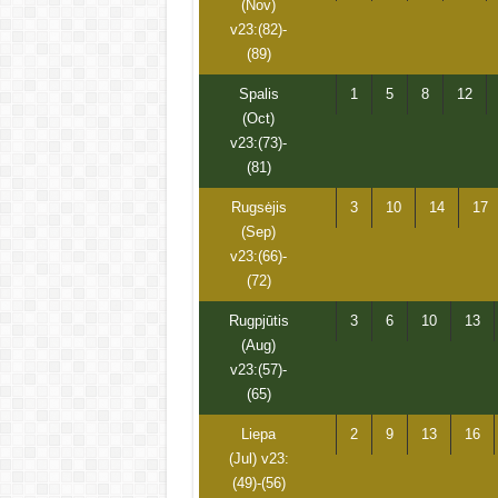
(Nov)
v23:(82)-
(89)
Spalis
1
5
8
12
(Oct)
v23:(73)-
(81)
Rugsėjis
3
10
14
17
(Sep)
v23:(66)-
(72)
Rugpjūtis
3
6
10
13
(Aug)
v23:(57)-
(65)
Liepa
2
9
13
16
(Jul) v23:
(49)-(56)