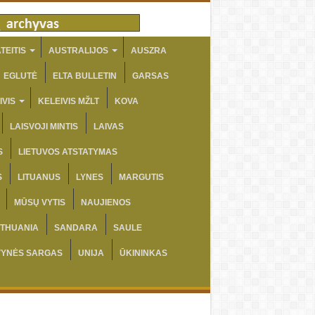
TEITIS
AUSTRALIJOS
AUSZRA
EGLUTĖ
ELTA BULLETIN
GARSAS
IVIS
KELEIVIS MŽLT
KOVA
LAISVOJI MINTIS
LAIVAS
S
LIETUVOS ATSTATYMAS
S
LITUANUS
LYNES
MARGUTIS
MŪSŲ VYTIS
NAUJIENOS
ITHUANIA
SANDARA
SAULE
VYNĖS SARGAS
UNIJA
ŪKININKAS