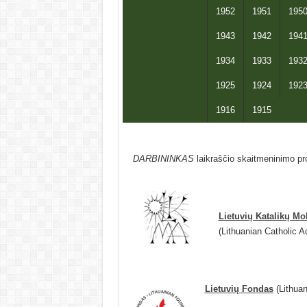
1952
1951
195
1943
1942
194
1934
1933
193
1925
1924
192
1916
1915
DARBININKAS
laikraščio skaitmeninimo pro
Lietuvių Katalikų M
(Lithuanian Catholic 
Lietuvių Fondas
(Lithuan