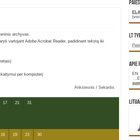
PAIEŠ
ELA
(vis
eninis archyvas.
LT Ty
idaryti vartojant Adobe Acrobat Reader, padidinant tekstą iki
Per
metais)
Apie 
EN
skaitymui per kompiuterį:
...
sum
Ankstesnis
/
Sekantis
Litua
17
21
31
16
19
23
30