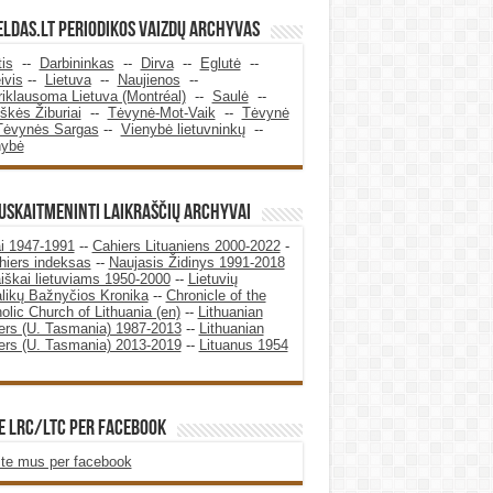
ldas.LT periodikos vaizdų archyvas
tis
--
Darbininkas
--
Dirva
--
Eglutė
--
ivis
--
Lietuva
--
Naujienos
--
iklausoma Lietuva (Montréal)
--
Saulė
--
škės Žiburiai
--
Tėvynė-Mot-Vaik
--
Tėvynė
Tėvynės Sargas
--
Vienybė lietuvninkų
--
nybė
SUSKAITMENINTI LAIKRAŠČIŲ ARCHYVAI
i 1947-1991
--
Cahiers Lituaniens 2000-2022
-
hiers indeksas
--
Naujasis Židinys 1991-2018
iškai lietuviams 1950-2000
--
Lietuvių
likų Bažnyčios Kronika
--
Chronicle of the
olic Church of Lithuania (en)
--
Lithuanian
rs (U. Tasmania) 1987-2013
--
Lithuanian
rs (U. Tasmania) 2013-2019
--
Lituanus 1954
E LRC/LTC PER FACEBOOK
te mus per facebook