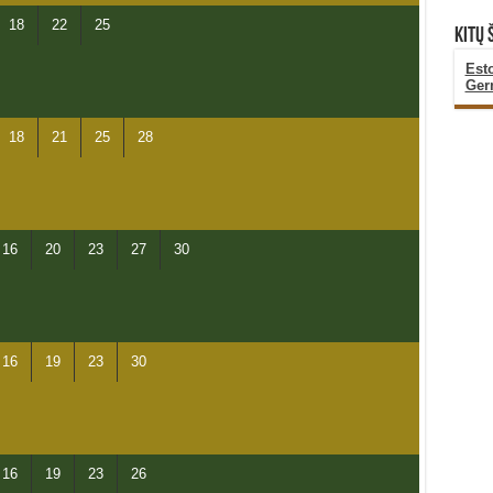
18
22
25
KITŲ 
Est
Ger
18
21
25
28
16
20
23
27
30
16
19
23
30
16
19
23
26