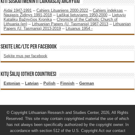
KITI SUSKAITMENINTI LAIKRAŠČIŲ ARCHYVAI
Aidai 1947-1991
--
Cahiers Lituaniens 2000-2022
--
Cahiers indeksas
--
Naujasis Židinys 1991-2018
--
Laiškai lietuviams 1950-2000
--
Lietuvių
Katalikų Bažnyčios Kronika
--
Chronicle of the Catholic Church of
Lithuania (en)
--
Lithuanian Papers (U. Tasmania) 1987-2013
--
Lithuanian
Papers (U. Tasmania) 2013-2019
--
Lituanus 1954 -
SEKITE LRC/LTC PER FACEBOOK
Sekite mus per facebook
KITŲ ŠALIŲ (OTHER COUNTRIES)
Estonian
--
Latvian
--
Polish
--
Finnish
--
German
© Copyright Lithuanian Research and Studies Center, 2026, All Rights
Reserved. This site may contain copyrighted material the use of which
has not always been specifically authorized by the copyright owner. In
accordance with section 512 of the U.S. Copyright Act our contact