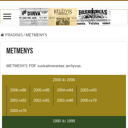
PRADINIS
/
METMENYS
METMENYS
METMENYS
PDF suskaitmenintas archyvas.
2000 iki 2006
2006-nr86
2005-nr85
2004-nr84
2003-nr83
2002-nr82
2002-nr81
2001-nr80
2000-nr79
2000-nr78
1990 iki 1999