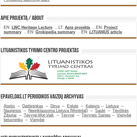
Apie projektą / About
EN:
LWC Heritage Lecture
...LT:
Apie projekta
...EN:
Project
summary
...EN:
Grokipedia summary
...EN:
LITUANUS
article
Lituanistikos Tyrimo Centro Projektas
Epaveldas.LT periodikos vaizdų archyvas
Ateitis
--
Darbininkas
--
Dirva
--
Eglutė
--
Keleivis
--
Lietuva
--
Naujienos
--
Nepriklausoma Lietuva (Montréal)
--
Saulė
--
Tėviškės
Žiburiai
--
Tėvynė-Mot-Vaik
--
Tėvynė
--
Tėvynės Sargas
--
Vienybė
lietuvninkų
--
Vienybė