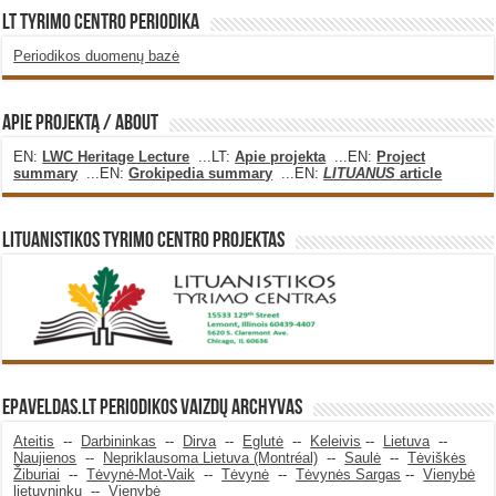
LT Tyrimo Centro Periodika
Periodikos duomenų bazė
Apie projektą / About
EN:
LWC Heritage Lecture
...LT:
Apie projekta
...EN:
Project
summary
...EN:
Grokipedia summary
...EN:
LITUANUS
article
Lituanistikos Tyrimo Centro Projektas
Epaveldas.LT periodikos vaizdų archyvas
Ateitis
--
Darbininkas
--
Dirva
--
Eglutė
--
Keleivis
--
Lietuva
--
Naujienos
--
Nepriklausoma Lietuva (Montréal)
--
Saulė
--
Tėviškės
Žiburiai
--
Tėvynė-Mot-Vaik
--
Tėvynė
--
Tėvynės Sargas
--
Vienybė
lietuvninkų
--
Vienybė