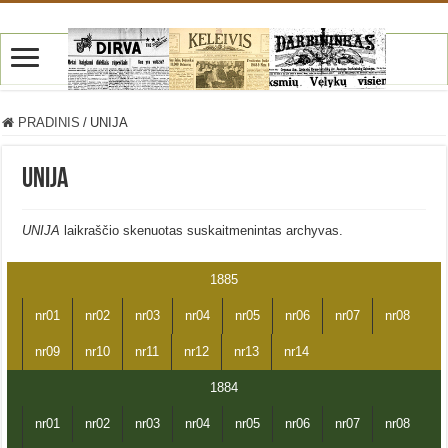
PRADINIS
/
UNIJA
UNIJA
UNIJA
laikraščio skenuotas suskaitmenintas archyvas.
1885
nr01
nr02
nr03
nr04
nr05
nr06
nr07
nr08
nr09
nr10
nr11
nr12
nr13
nr14
1884
nr01
nr02
nr03
nr04
nr05
nr06
nr07
nr08