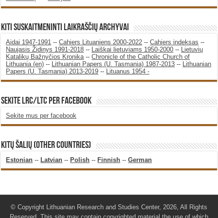
KITI SUSKAITMENINTI LAIKRAŠČIŲ ARCHYVAI
Aidai 1947-1991
--
Cahiers Lituaniens 2000-2022
--
Cahiers indeksas
--
Naujasis Židinys 1991-2018
--
Laiškai lietuviams 1950-2000
--
Lietuvių
Katalikų Bažnyčios Kronika
--
Chronicle of the Catholic Church of
Lithuania (en)
--
Lithuanian Papers (U. Tasmania) 1987-2013
--
Lithuanian
Papers (U. Tasmania) 2013-2019
--
Lituanus 1954 -
SEKITE LRC/LTC PER FACEBOOK
Sekite mus per facebook
KITŲ ŠALIŲ (OTHER COUNTRIES)
Estonian
--
Latvian
--
Polish
--
Finnish
--
German
© Copyright Lithuanian Research and Studies Center, 2026, All Rights
Reserved. This site may contain copyrighted material the use of which