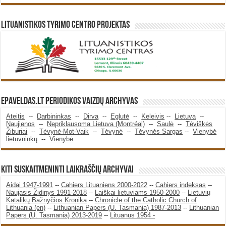
Lituanistikos Tyrimo Centro Projektas
Epaveldas.LT periodikos vaizdų archyvas
Ateitis
--
Darbininkas
--
Dirva
--
Eglutė
--
Keleivis
--
Lietuva
--
Naujienos
--
Nepriklausoma Lietuva (Montréal)
--
Saulė
--
Tėviškės
Žiburiai
--
Tėvynė-Mot-Vaik
--
Tėvynė
--
Tėvynės Sargas
--
Vienybė
lietuvninkų
--
Vienybė
KITI SUSKAITMENINTI LAIKRAŠČIŲ ARCHYVAI
Aidai 1947-1991
--
Cahiers Lituaniens 2000-2022
--
Cahiers indeksas
--
Naujasis Židinys 1991-2018
--
Laiškai lietuviams 1950-2000
--
Lietuvių
Katalikų Bažnyčios Kronika
--
Chronicle of the Catholic Church of
Lithuania (en)
--
Lithuanian Papers (U. Tasmania) 1987-2013
--
Lithuanian
Papers (U. Tasmania) 2013-2019
--
Lituanus 1954 -