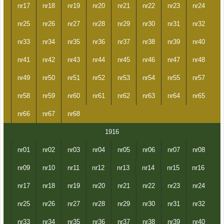
nr17
nr18
nr19
nr20
nr21
nr22
nr23
nr24
nr25
nr26
nr27
nr28
nr29
nr30
nr31
nr32
nr33
nr34
nr35
nr36
nr37
nr38
nr39
nr40
nr41
nr42
nr43
nr44
nr45
nr46
nr47
nr48
nr49
nr50
nr51
nr52
nr53
nr54
nr55
nr57
nr58
nr59
nr60
nr61
nr62
nr63
nr64
nr65
nr66
nr67
nr68
1916
nr01
nr02
nr03
nr04
nr05
nr06
nr07
nr08
nr09
nr10
nr11
nr12
nr13
nr14
nr15
nr16
nr17
nr18
nr19
nr20
nr21
nr22
nr23
nr24
nr25
nr26
nr27
nr28
nr29
nr30
nr31
nr32
nr33
nr34
nr35
nr36
nr37
nr38
nr39
nr40