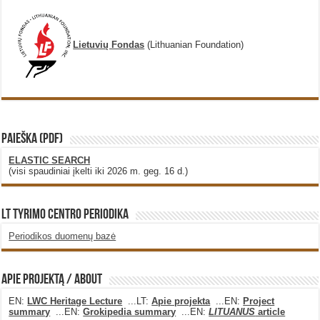
Lietuvių Fondas
(Lithuanian Foundation)
PAIEŠKA (PDF)
ELASTIC SEARCH
(visi spaudiniai įkelti iki 2026 m. geg. 16 d.)
LT Tyrimo Centro Periodika
Periodikos duomenų bazė
Apie projektą / About
EN:
LWC Heritage Lecture
...LT:
Apie projekta
...EN:
Project
summary
...EN:
Grokipedia summary
...EN:
LITUANUS
article