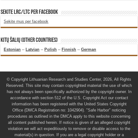
SEKITE LRC/LTC PER FACEBOOK
Sekite mus per facebook
KITŲ ŠALIŲ (OTHER COUNTRIES)
Estonian
--
Latvian
--
Polish
--
Finnish
--
German
© Copyright Lithuanian Research and Studies Center, 2026, All Rights
Reserved. This site may contain copyrighted material the use of which
has not always been specifically authorized by the copyright owner. In
accordance with section 512 of the U.S. Copyright Act our contact
information has been registered with the United States Copyright
Office (DMCA Registration no: 1042904). "Safe Harbor" noticing
procedures as outlined in the DMCA apply to this website concerning
all content published herein. If notice is given of an alleged copyright
violation we will act expeditiously to remove or disable access to the
material(s) in question. If you are a legal copyright holder or a