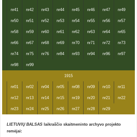
nr41
nr42
nr43
nr44
nr45
nr46
nr47
nr49
nr50
nr51
nr52
nr53
nr54
nr55
nr56
nr57
nr58
nr59
nr60
nr61
nr62
nr63
nr64
nr65
nr66
nr67
nr68
nr69
nr70
nr71
nr72
nr73
nr74
nr75
nr76
nr84
nr93
nr94
nr96
nr97
nr98
nr99
1915
nr01
nr02
nr04
nr05
nr08
nr09
nr10
nr11
nr12
nr13
nr14
nr15
nr19
nr20
nr21
nr22
nr23
nr24
nr25
nr26
nr27
nr28
nr29
LIETUVIŲ BALSAS
laikraščio skaitmeninto archyvo projekto
remėjai: