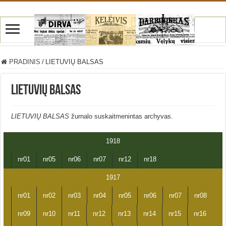
PRADINIS
/
LIETUVIŲ BALSAS
LIETUVIŲ BALSAS
LIETUVIŲ BALSAS
žurnalo suskaitmenintas archyvas.
1918
nr01
nr05
nr06
nr07
nr12
nr18
1917
nr01
nr02
nr03
nr04
nr05
nr06
nr07
nr08
nr09
nr10
nr11
nr12
nr13
nr14
nr15
nr16