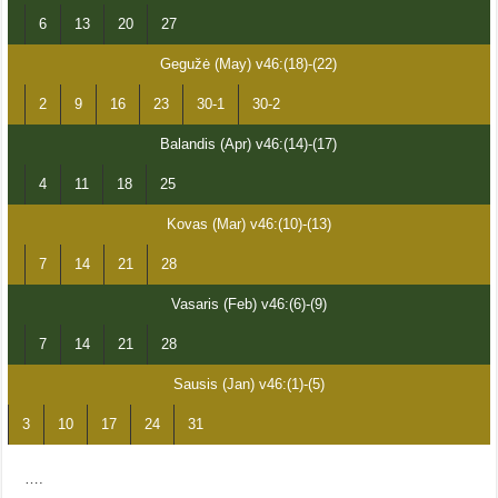
6
13
20
27
Gegužė (May) v46:(18)-(22)
2
9
16
23
30-1
30-2
Balandis (Apr) v46:(14)-(17)
4
11
18
25
Kovas (Mar) v46:(10)-(13)
7
14
21
28
Vasaris (Feb) v46:(6)-(9)
7
14
21
28
Sausis (Jan) v46:(1)-(5)
3
10
17
24
31
….