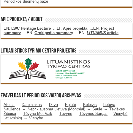
Periodikos duomenų bazė
Apie projektą / About
EN:
LWC Heritage Lecture
...LT:
Apie projekta
...EN:
Project
summary
...EN:
Grokipedia summary
...EN:
LITUANUS
article
Lituanistikos Tyrimo Centro Projektas
Epaveldas.LT periodikos vaizdų archyvas
Ateitis
--
Darbininkas
--
Dirva
--
Eglutė
--
Keleivis
--
Lietuva
--
Naujienos
--
Nepriklausoma Lietuva (Montréal)
--
Saulė
--
Tėviškės
Žiburiai
--
Tėvynė-Mot-Vaik
--
Tėvynė
--
Tėvynės Sargas
--
Vienybė
lietuvninkų
--
Vienybė