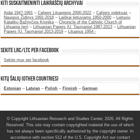
KITI SUSKAITMENINTI LAIKRAŠČIŲ ARCHYVAI
Aidai 1947-1991
--
Cahiers Lituaniens 2000-2022
--
Cahiers indeksas
--
Naujasis Židinys 1991-2018
--
Laiškai lietuviams 1950-2000
--
Lietuvių
Katalikų Bažnyčios Kronika
--
Chronicle of the Catholic Church of
Lithuania (en)
--
Lithuanian Papers (U. Tasmania) 1987-2013
--
Lithuanian
Papers (U. Tasmania) 2013-2019
--
Lituanus 1954 -
SEKITE LRC/LTC PER FACEBOOK
Sekite mus per facebook
KITŲ ŠALIŲ (OTHER COUNTRIES)
Estonian
--
Latvian
--
Polish
--
Finnish
--
German
© Copyright Lithuanian Research and Studies Center, 2026, All Rights
Reserved. This site may contain copyrighted material the use of which
has not always been specifically authorized by the copyright owner. In
accordance with section 512 of the U.S. Copyright Act our contact