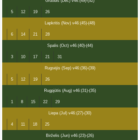
Gruodis (Dec) v46:(49)-(52)
5
12
19
26
Lapkritis (Nov) v46:(45)-(48)
6
14
21
28
Spalis (Oct) v46:(40)-(44)
3
10
17
21
31
Rugsėjis (Sep) v46:(36)-(39)
5
12
19
26
Rugpjūtis (Aug) v46:(31)-(35)
1
8
15
22
29
Liepa (Jul) v46:(27)-(30)
4
11
18
25
Birželis (Jun) v46:(23)-(26)