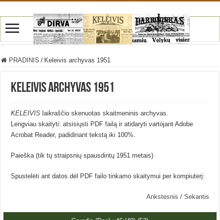
PRADINIS
/
Keleivis archyvas 1951
Keleivis archyvas 1951
KELEIVIS
laikraščio skenuotas skaitmeninis archyvas.
Lengviau skaityti: atsisiųsti PDF failą ir atidaryti vartojant Adobe
Acrobat Reader, padidinant tekstą iki 100%.
Paieška (tik tų straipsnių spausdintų 1951 metais)
Spustelėti ant datos dėl PDF failo tinkamo skaitymui per kompiuterį:
Ankstesnis
/
Sekantis