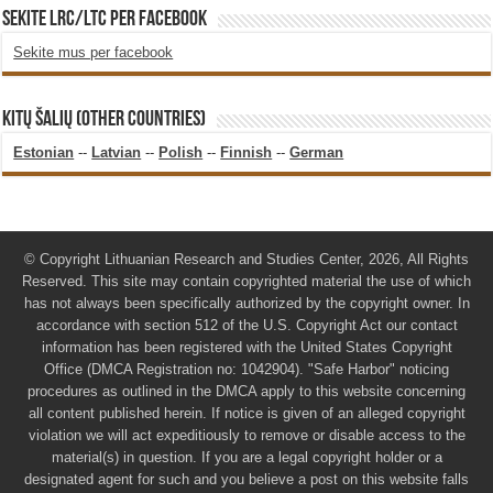
SEKITE LRC/LTC PER FACEBOOK
Sekite mus per facebook
KITŲ ŠALIŲ (OTHER COUNTRIES)
Estonian
--
Latvian
--
Polish
--
Finnish
--
German
© Copyright Lithuanian Research and Studies Center, 2026, All Rights
Reserved. This site may contain copyrighted material the use of which
has not always been specifically authorized by the copyright owner. In
accordance with section 512 of the U.S. Copyright Act our contact
information has been registered with the United States Copyright
Office (DMCA Registration no: 1042904). "Safe Harbor" noticing
procedures as outlined in the DMCA apply to this website concerning
all content published herein. If notice is given of an alleged copyright
violation we will act expeditiously to remove or disable access to the
material(s) in question. If you are a legal copyright holder or a
designated agent for such and you believe a post on this website falls