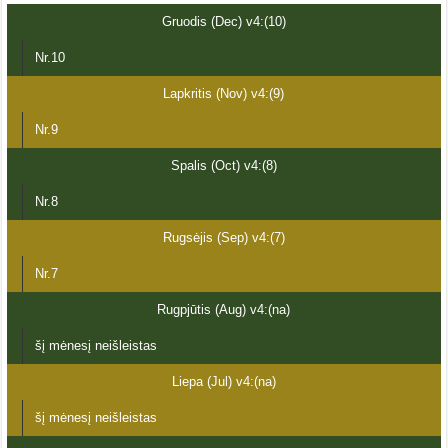
Gruodis (Dec) v4:(10)
Nr.10
Lapkritis (Nov) v4:(9)
Nr.9
Spalis (Oct) v4:(8)
Nr.8
Rugsėjis (Sep) v4:(7)
Nr.7
Rugpjūtis (Aug) v4:(na)
šį mėnesį neišleistas
Liepa (Jul) v4:(na)
šį mėnesį neišleistas