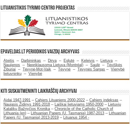
Lituanistikos Tyrimo Centro Projektas
Epaveldas.LT periodikos vaizdų archyvas
Ateitis
--
Darbininkas
--
Dirva
--
Eglutė
--
Keleivis
--
Lietuva
--
Naujienos
--
Nepriklausoma Lietuva (Montréal)
--
Saulė
--
Tėviškės
Žiburiai
--
Tėvynė-Mot-Vaik
--
Tėvynė
--
Tėvynės Sargas
--
Vienybė
lietuvninkų
--
Vienybė
KITI SUSKAITMENINTI LAIKRAŠČIŲ ARCHYVAI
Aidai 1947-1991
--
Cahiers Lituaniens 2000-2022
--
Cahiers indeksas
--
Naujasis Židinys 1991-2018
--
Laiškai lietuviams 1950-2000
--
Lietuvių
Katalikų Bažnyčios Kronika
--
Chronicle of the Catholic Church of
Lithuania (en)
--
Lithuanian Papers (U. Tasmania) 1987-2013
--
Lithuanian
Papers (U. Tasmania) 2013-2019
--
Lituanus 1954 -