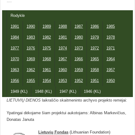
….
Rodyklė
1991
1990
1989
1988
1987
1986
1985
1984
1983
1982
1981
1980
1979
1978
1977
1976
1975
1974
1973
1972
1971
1970
1969
1968
1967
1966
1965
1964
1963
1962
1961
1960
1959
1958
1957
1956
1955
1954
1953
1952
1951
1950
1949 (KL)
1948 (KL)
1947 (KL)
1946 (KL)
LIETUVIŲ DIENOS
laikraščio skaitmeninto archyvo projekto remėjai:
Ypatingai dėkojame šiam projektui aukotojams: Albinas Markevičius,
Donatas Januta
Lietuvių Fondas
(Lithuanian Foundation)