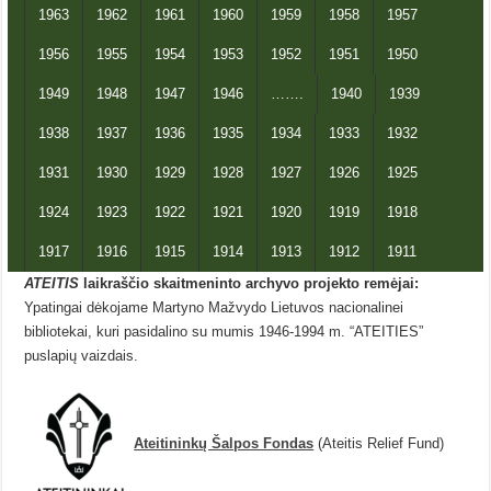
1963
1962
1961
1960
1959
1958
1957
1956
1955
1954
1953
1952
1951
1950
1949
1948
1947
1946
…….
1940
1939
1938
1937
1936
1935
1934
1933
1932
1931
1930
1929
1928
1927
1926
1925
1924
1923
1922
1921
1920
1919
1918
1917
1916
1915
1914
1913
1912
1911
ATEITIS
laikraščio skaitmeninto archyvo projekto remėjai:
Ypatingai dėkojame Martyno Mažvydo Lietuvos nacionalinei
bibliotekai, kuri pasidalino su mumis 1946-1994 m. “ATEITIES”
puslapių vaizdais.
Ateitininkų Šalpos Fondas
(Ateitis Relief Fund)