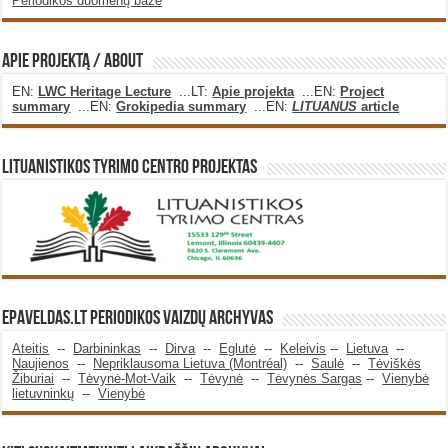
Periodikos duomenų bazė
Apie projektą / About
EN:
LWC Heritage Lecture
...LT:
Apie projekta
...EN:
Project
summary
...EN:
Grokipedia summary
...EN:
LITUANUS
article
Lituanistikos Tyrimo Centro Projektas
Epaveldas.LT periodikos vaizdų archyvas
Ateitis
--
Darbininkas
--
Dirva
--
Eglutė
--
Keleivis
--
Lietuva
--
Naujienos
--
Nepriklausoma Lietuva (Montréal)
--
Saulė
--
Tėviškės
Žiburiai
--
Tėvynė-Mot-Vaik
--
Tėvynė
--
Tėvynės Sargas
--
Vienybė
lietuvninkų
--
Vienybė