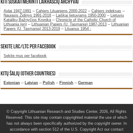
KITI SUSKAITMENINTI LAIKRAŠČIŲ ARCHYVAI
Aidai 1947-1991
--
Cahiers Lituaniens 2000-2022
--
Cahiers indeksas
--
Naujasis Židinys 1991-2018
--
Laiškai lietuviams 1950-2000
--
Lietuvių
Katalikų Bažnyčios Kronika
--
Chronicle of the Catholic Church of
Lithuania (en)
--
Lithuanian Papers (U. Tasmania) 1987-2013
--
Lithuanian
Papers (U. Tasmania) 2013-2019
--
Lituanus 1954 -
SEKITE LRC/LTC PER FACEBOOK
Sekite mus per facebook
KITŲ ŠALIŲ (OTHER COUNTRIES)
Estonian
--
Latvian
--
Polish
--
Finnish
--
German
© Copyright Lithuanian Research and Studies Center, 2026, All Rights
Reserved. This site may contain copyrighted material the use of which
has not always been specifically authorized by the copyright owner. In
accordance with section 512 of the U.S. Copyright Act our contact