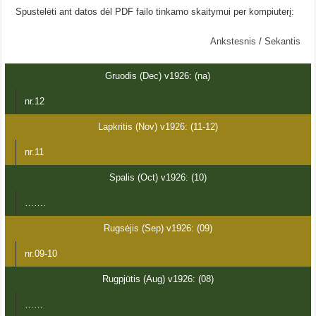
Spustelėti ant datos dėl PDF failo tinkamo skaitymui per kompiuterį:
Ankstesnis
/
Sekantis
Gruodis (Dec) v1926: (na)
nr.12
Lapkritis (Nov) v1926: (11-12)
nr.11
Spalis (Oct) v1926: (10)
…….
Rugsėjis (Sep) v1926: (09)
nr.09-10
Rugpjūtis (Aug) v1926: (08)
……