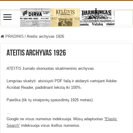
PRADINIS
/
Ateitis archyvas 1926
Ateitis archyvas 1926
ATEITIS
žurnalo skenuotas skaitmeninis archyvas.
Lengviau skaityti: atsisiųsti PDF failą ir atidaryti vartojant Adobe
Acrobat Reader, padidinant tekstą iki 100%.
Paieška (tik tų straipsnių spausdintų 1926 metais)
…
Google ne visus numerius indeksuoja. Mūsų adaptuotas
“Elastic
Search”
indeksuoja visus ikeltus numerius.