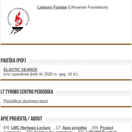
Lietuvių Fondas
(Lithuanian Foundation)
PAIEŠKA (PDF)
ELASTIC SEARCH
(visi spaudiniai įkelti iki 2026 m. geg. 16 d.)
LT Tyrimo Centro Periodika
Periodikos duomenų bazė
Apie projektą / About
EN:
LWC Heritage Lecture
...LT:
Apie projekta
...EN:
Project