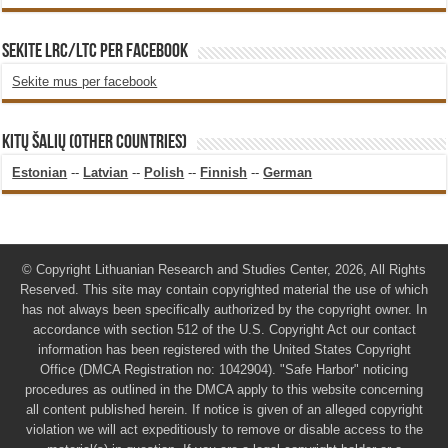
SEKITE LRC/LTC PER FACEBOOK
Sekite mus per facebook
KITŲ ŠALIŲ (OTHER COUNTRIES)
Estonian
--
Latvian
--
Polish
--
Finnish
--
German
© Copyright Lithuanian Research and Studies Center, 2026, All Rights
Reserved. This site may contain copyrighted material the use of which
has not always been specifically authorized by the copyright owner. In
accordance with section 512 of the U.S. Copyright Act our contact
information has been registered with the United States Copyright
Office (DMCA Registration no: 1042904). "Safe Harbor" noticing
procedures as outlined in the DMCA apply to this website concerning
all content published herein. If notice is given of an alleged copyright
violation we will act expeditiously to remove or disable access to the