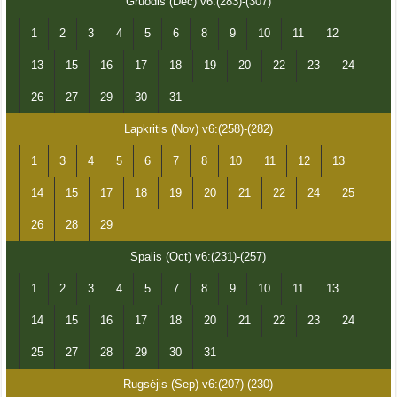
Gruodis (Dec) v6:(283)-(307)
1
2
3
4
5
6
8
9
10
11
12
13
15
16
17
18
19
20
22
23
24
26
27
29
30
31
Lapkritis (Nov) v6:(258)-(282)
1
3
4
5
6
7
8
10
11
12
13
14
15
17
18
19
20
21
22
24
25
26
28
29
Spalis (Oct) v6:(231)-(257)
1
2
3
4
5
7
8
9
10
11
13
14
15
16
17
18
20
21
22
23
24
25
27
28
29
30
31
Rugsėjis (Sep) v6:(207)-(230)