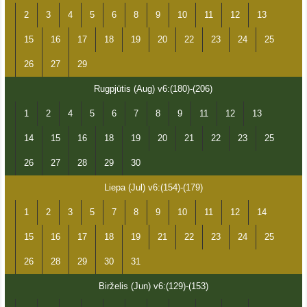
2
3
4
5
6
8
9
10
11
12
13
15
16
17
18
19
20
22
23
24
25
26
27
29
Rugpjūtis (Aug) v6:(180)-(206)
1
2
4
5
6
7
8
9
11
12
13
14
15
16
18
19
20
21
22
23
25
26
27
28
29
30
Liepa (Jul) v6:(154)-(179)
1
2
3
5
7
8
9
10
11
12
14
15
16
17
18
19
21
22
23
24
25
26
28
29
30
31
Birželis (Jun) v6:(129)-(153)