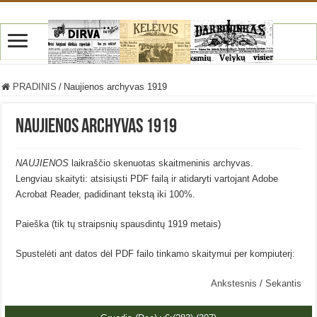
PRADINIS
/
Naujienos archyvas 1919
Naujienos archyvas 1919
NAUJIENOS
laikraščio skenuotas skaitmeninis archyvas.
Lengviau skaityti: atsisiųsti PDF failą ir atidaryti vartojant Adobe
Acrobat Reader, padidinant tekstą iki 100%.
Paieška (tik tų straipsnių spausdintų 1919 metais)
Spustelėti ant datos dėl PDF failo tinkamo skaitymui per kompiuterį:
Ankstesnis
/
Sekantis