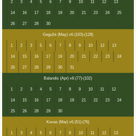
2
3
4
5
6
7
9
10
11
12
13
14
16
17
18
19
20
21
23
24
25
26
27
28
30
Gegužė (May) v6:(103)-(128)
1
2
3
5
6
7
8
9
10
12
13
14
15
16
17
19
20
21
22
23
24
26
27
28
29
30
31
Balandis (Apr) v6:(77)-(102)
1
2
3
4
5
7
8
9
10
11
12
14
15
16
17
18
19
21
22
23
24
25
26
28
29
30
Kovas (Mar) v6:(51)-(76)
1
3
4
5
6
7
8
10
11
12
13