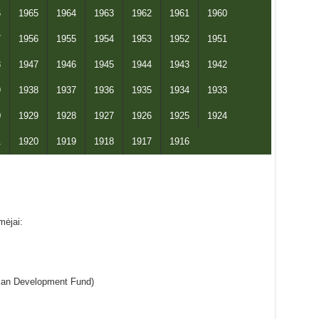
6
1965
1964
1963
1962
1961
1960
7
1956
1955
1954
1953
1952
1951
8
1947
1946
1945
1944
1943
1942
9
1938
1937
1936
1935
1934
1933
0
1929
1928
1927
1926
1925
1924
1
1920
1919
1918
1917
1916
mėjai:
ian Development Fund)