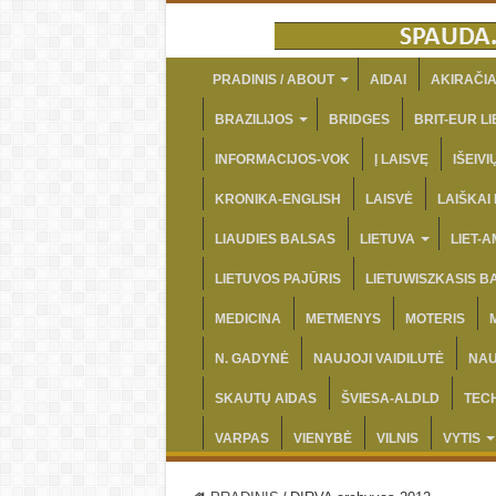
PRADINIS / ABOUT
AIDAI
AKIRAČIA
BRAZILIJOS
BRIDGES
BRIT-EUR LI
INFORMACIJOS-VOK
Į LAISVĘ
IŠEIV
KRONIKA-ENGLISH
LAISVĖ
LAIŠKAI
LIAUDIES BALSAS
LIETUVA
LIET-
LIETUVOS PAJŪRIS
LIETUWISZKASIS B
MEDICINA
METMENYS
MOTERIS
N. GADYNĖ
NAUJOJI VAIDILUTĖ
NAU
SKAUTŲ AIDAS
ŠVIESA-ALDLD
TEC
VARPAS
VIENYBĖ
VILNIS
VYTIS