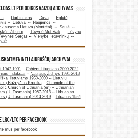
ldas.LT periodikos vaizdų archyvas
tis
--
Darbininkas
--
Dirva
--
Eglutė
--
ivis
--
Lietuva
--
Naujienos
--
iklausoma Lietuva (Montréal)
--
Saulė
--
škės Žiburiai
--
Tėvynė-Mot-Vaik
--
Tėvynė
Tėvynės Sargas
--
Vienybė lietuvninkų
--
nybė
SUSKAITMENINTI LAIKRAŠČIŲ ARCHYVAI
i 1947-1991
--
Cahiers Lituaniens 2000-2022
-
hiers indeksas
--
Naujasis Židinys 1991-2018
iškai lietuviams 1950-2000
--
Lietuvių
likų Bažnyčios Kronika
--
Chronicle of the
olic Church of Lithuania (en)
--
Lithuanian
rs (U. Tasmania) 1987-2013
--
Lithuanian
rs (U. Tasmania) 2013-2019
--
Lituanus 1954
E LRC/LTC PER FACEBOOK
te mus per facebook