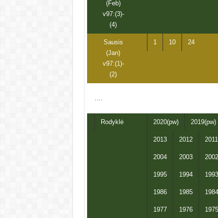
(Feb)
v97:(3)-
(4)
Sausis
1
10
24
(Jan)
v97:(1)-
(2)
….
Rodyklė
2020(pw)
2019(pw)
2013
2012
2011
2004
2003
200
1995
1994
199
1986
1985
198
1977
1976
197