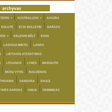
TEITIS
AUSTRALIJOS
AUSZRA
EGLUTĖ
ELTA BULLETIN
GARSAS
IVIS
KELEIVIS MŽLT
KOVA
LAISVOJI MINTIS
LAIVAS
S
LIETUVOS ATSTATYMAS
S
LITUANUS
LYNES
MARGUTIS
MŪSŲ VYTIS
NAUJIENOS
ITHUANIA
SANDARA
SAULE
VYNĖS SARGAS
UNIJA
ŪKININKAS