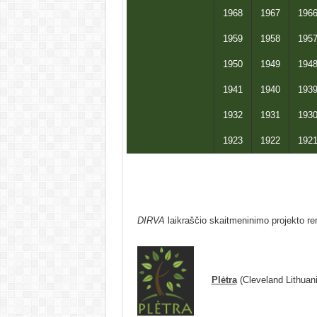
1968
1967
196
1959
1958
195
1950
1949
194
1941
1940
193
1932
1931
193
1923
1922
192
DIRVA
laikraščio skaitmeninimo projekto re
Plėtra
(Cleveland Lithuan