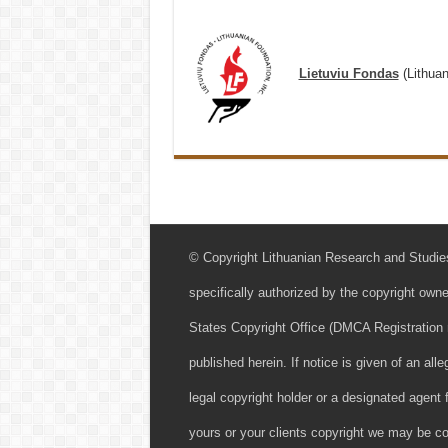
Lietuviu Fondas
(Lithuan
© Copyright Lithuanian Research and Studies
specifically authorized by the copyright owne
States Copyright Office (DMCA Registration n
published herein. If notice is given of an all
legal copyright holder or a designated agent 
yours or your clients copyright we may be co