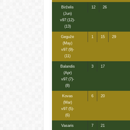
Birželis
12
26
(Jun)
v97:(12)-
(13)
Gegužė
1
15
29
(May)
v97:(9)-
(11)
Balandis
3
17
(Apr)
v97:(7)-
(8)
Kovas
6
20
(Mar)
v97:(5)-
(6)
Vasaris
7
21