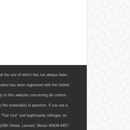
al the use of which has not always been
mation has been registered with the United
 to this website concerning all content
 the material(s) in question. If you are a
 "Fair Use" and legitimately infringes on
29th Street, Lemont, Illinois 60439-4407;