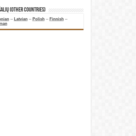
ŠALIŲ (OTHER COUNTRIES)
onian
--
Latvian
--
Polish
--
Finnish
--
man