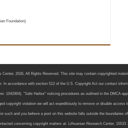
ian Foundation)
 Center, 2026, All Rights Reserved. This site may contain copyrighted materi
r. In accordance with section 512 of the U.S. Copyright Act our contact infor
o: 1042904). "Safe Harbor" noticing procedures as outlined in the DMCA apply
eged copyright violation we will act expeditiously to remove or disable access to
for such and you believe a post on this website falls outside the boundaries of
ntacted concerning copyright matters at: Lithuanian Research Center, 15533 1