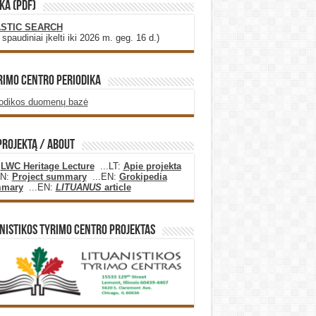
KA (PDF)
STIC SEARCH
i spaudiniai įkelti iki 2026 m. geg. 16 d.)
rimo Centro Periodika
iodikos duomenų bazė
projektą / About
:
LWC Heritage Lecture
...LT:
Apie projekta
EN:
Project summary
...EN:
Grokipedia
mary
...EN:
LITUANUS
article
nistikos Tyrimo Centro Projektas