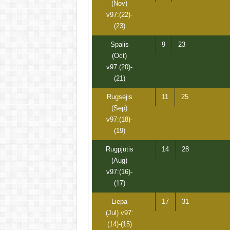
(Nov)
v97:(22)-
(23)
Spalis
9
23
(Oct)
v97:(20)-
(21)
Rugsėjis
11
25
(Sep)
v97:(18)-
(19)
Rugpjūtis
14
28
(Aug)
v97:(16)-
(17)
Liepa
17
31
(Jul) v97:
(14)-(15)