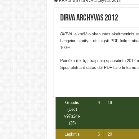
PRADINIS
/
DIRVA archyvas 2012
DIRVA archyvas 2012
DIRVA
laikraščio skenuotas skaitmeninis a
Lengviau skaityti: atsisiųsti PDF failą ir at
100%.
Paieška (tik tų straipsnių spausdintų 2012 
Spustelėti ant datos dėl PDF failo tinkamo 
Gruodis
4
18
(Dec)
v97:(24)-
(25)
Lapkritis
6
20