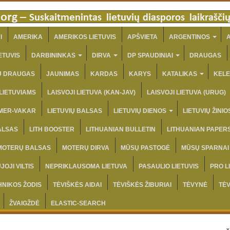
I
AMERIKA
AMERIKOS LIETUVIS
APŠVIETA
ARGENTINOS
A
ETUVIS
DARBININKAS
DIRVA
DP SPAUDINIAI
DRAUGAS
IŲ DRAUGAS
JAUNIMAS
KARDAS
KARYS
KATALIKAS
KELE
 LIETUVIAMS
LAISVOJI LIETUVA (KAN-JAV)
LAISVOJI LIETUVA (URUG)
AMER-VAKAR
LIETUVIŲ BALSAS
LIETUVIŲ DIENOS
LIETUVIŲ ŽINIO
ALSAS
LITH BOOSTER
LITHUANIAN BULLETIN
LITHUANIAN PAPER
MOTERŲ BALSAS
MOTERŲ DIRVA
MŪSŲ PASTOGĖ
MŪSŲ SPARNAI
JOJI VILTIS
NEPRIKLAUSOMA LIETUVA
PASAULIO LIETUVIS
PRO L
HNIKOS ŽODIS
TĖVIŠKĖS AIDAI
TĖVIŠKĖS ŽIBURIAI
TĖVYNĖ
TĖ
ŽVAIGŽDĖ
ELASTIC-SEARCH