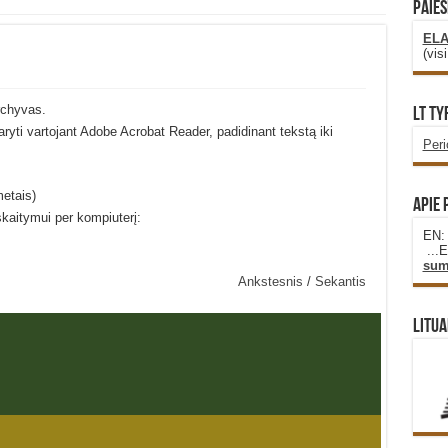
PAIEŠ
ELA
(vis
rchyvas.
LT Ty
idaryti vartojant Adobe Acrobat Reader, padidinant tekstą iki
Per
metais)
Apie 
skaitymui per kompiuterį:
EN
...
sum
Ankstesnis
/
Sekantis
Litua