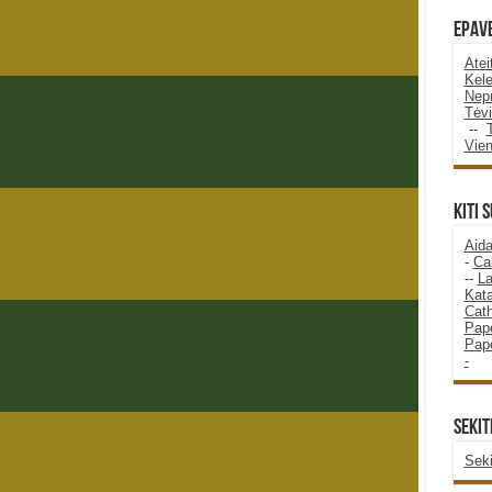
Epave
Atei
Kele
Nepr
Tėvi
--
Vie
KITI 
Aida
-
Ca
--
La
Kata
Cath
Pape
Pape
-
SEKIT
Seki